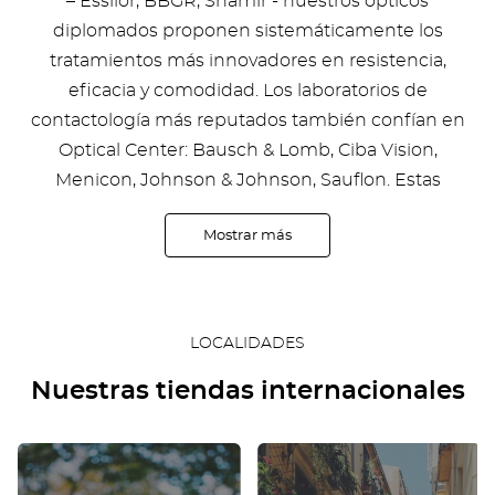
– Essilor, BBGR, Shamir - nuestros ópticos
diplomados proponen sistemáticamente los
tratamientos más innovadores en resistencia,
eficacia y comodidad. Los laboratorios de
contactología más reputados también confían en
Optical Center: Bausch & Lomb, Ciba Vision,
Menicon, Johnson & Johnson, Sauflon. Estas
colaboraciones garantizan la variedad y la calidad de
Mostrar más
nuestra gama de lentes de contacto y de soluciones
de limpieza.
Finalmente, los ópticos de Optical Center ponen
todos los medios a su alcance para hacer accesible a
LOCALIDADES
todos el uso de audioprótesis, transformando un
Nuestras tiendas internacionales
problema técnico en una solución sencilla y estética,
de alta tecnología, con los precios más bajos de
Francia.