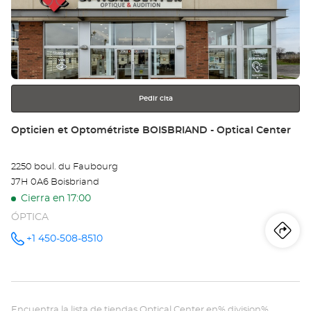
Op
ENTER
et
para
obtener
Op
más
información
MO
NO
Pedir cita
-
Tienda:
Opticien et Optométriste BOISBRIAND - Optical Center
Opt
2250 boul. du Faubourg
Ce
J7H 0A6 Boisbriand
Cierra en 17:00
ÓPTICA
Iti
a
+1 450-508-8510
número
de
teléfono
la
tie
Encuentra la lista de tiendas Optical Center en% division%.