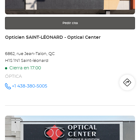
más
información
Pedir cita
Tienda:
Opticien SAINT-LÉONARD - Optical Center
6862, rue Jean-Talon, QC
H1S 1N1 Saint-léonard
Cierra en 17:00
ÓPTICA
Iti
a
+1 438-380-5005
número
de
teléfono
la
tie
Pulse
Op
ENTER
SA
para
obtener