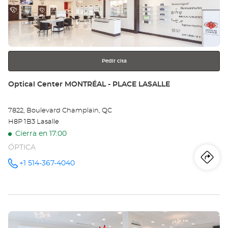
Ce
para
obtener
MO
más
información
-
LA
Pedir cita
OU
Tienda:
Optical Center MONTRÉAL - PLACE LASALLE
7822, Boulevard Champlain, QC
H8P 1B3 Lasalle
Cierra en 17:00
ÓPTICA
Iti
a
+1 514-367-4040
número
de
teléfono
la
tie
Pulse
Opt
ENTER