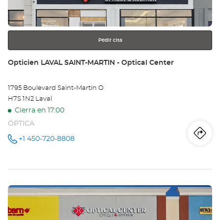
LÉ
más
información
-
Opt
Pedir cita
Ce
Tienda:
Opticien LAVAL SAINT-MARTIN - Optical Center
1795 Boulevard Saint-Martin O
H7S 1N2 Laval
Cierra en 17:00
ÓPTICA
Iti
a
+1 450-720-8808
número
de
teléfono
la
tie
Pulse
Op
ENTER
LA
para