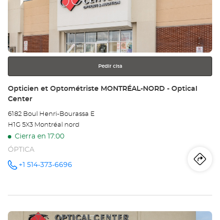
ENTER
Ce
para
obtener
PO
más
información
CL
CE
Pedir cita
TE
Tienda:
Opticien et Optométriste MONTRÉAL-NORD - Optical
Center
6182 Boul Henri-Bourassa E
H1G 5X3 Montréal nord
Cierra en 17:00
ÓPTICA
Iti
a
+1 514-373-6696
número
de
teléfono
la
tie
Pulse