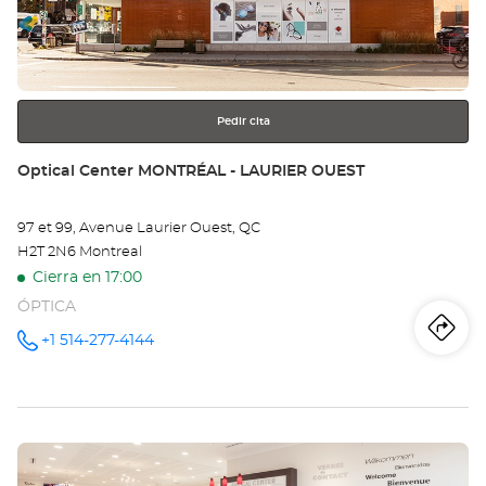
et
para
obtener
Op
más
información
WE
-
Pedir cita
Opt
Tienda:
Optical Center MONTRÉAL - LAURIER OUEST
Ce
97 et 99, Avenue Laurier Ouest, QC
H2T 2N6 Montreal
Cierra en 17:00
ÓPTICA
Iti
a
+1 514-277-4144
número
de
teléfono
la
tie
Pulse
Opt
ENTER