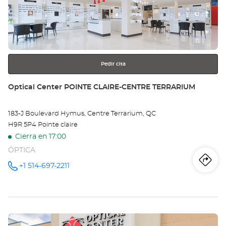
Ce
para
obtener
MO
más
información
-
PL
Pedir cita
LA
Tienda:
Optical Center POINTE CLAIRE-CENTRE TERRARIUM
183-J Boulevard Hymus, Centre Terrarium, QC
H9R 5P4 Pointe claire
Cierra en 17:00
ÓPTICA
Iti
a
+1 514-697-2211
número
de
teléfono
la
tie
Pulse
Opt