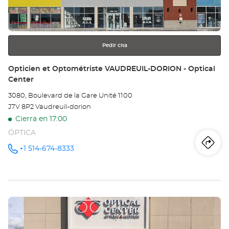
obtener
SA
más
información
MA
-
Pedir cita
Opt
Tienda:
Opticien et Optométriste VAUDREUIL-DORION - Optical
Center
Ce
3080, Boulevard de la Gare Unité 1100
J7V 8P2 Vaudreuil-dorion
Cierra en 17:00
ÓPTICA
Iti
a
+1 514-674-8333
número
de
teléfono
la
tie
Pulse
Op
ENTER
et
para