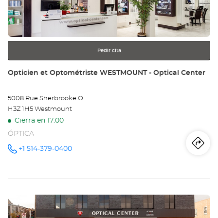
obtener
Op
más
información
SA
JE
Pedir cita
SU
Tienda:
Opticien et Optométriste WESTMOUNT - Optical Center
RI
5008 Rue Sherbrooke O
-
H3Z 1H5 Westmount
Opt
Cierra en 17:00
ÓPTICA
Ce
Iti
a
+1 514-379-0400
número
de
teléfono
la
tie
Pulse
Op
ENTER