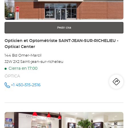
obtener
Op
más
información
VA
DO
Pedir cita
-
Tienda:
Opticien et Optométriste SAINT-JEAN-SUR-RICHELIEU -
Optical Center
Opt
144 Bd Omer-Marcil
Ce
J2W 2X2 Saint-jean-sur-richelieu
Cierra en 17:00
ÓPTICA
Iti
a
+1 450-515-2516
número
de
teléfono
la
tie
Pulse
Op
ENTER
et
para