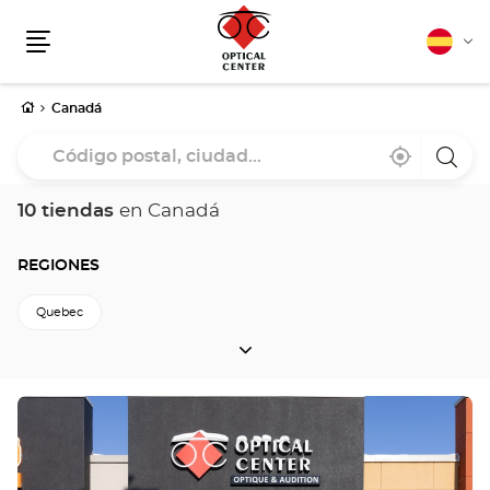
Español
Cam
Menú
idio
Inicio
Canadá
Código
Cerca
,
una
postal,
de
encontrar
tiend
mi
una
Optica
ciudad...
ubicación
tienda
Cente
10 tiendas
en Canadá
Optical
Center
REGIONES
Quebec
REGIONES
Pulse
ENTER
para
obtener