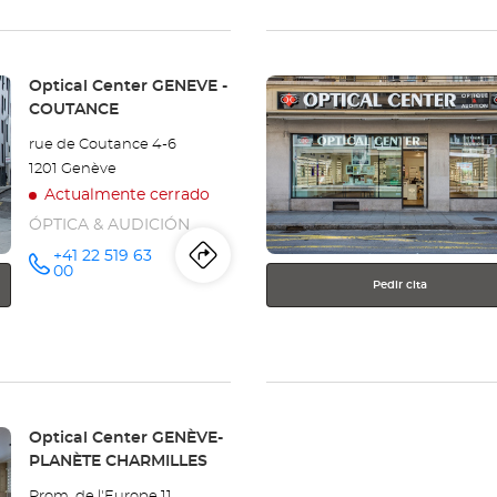
la
tienda
Pulse
Optical
Tienda:
Optical Center GENEVE -
ENTER
COUTANCE
Center
para
rue de Coutance 4-6
obtener
-
1201 Genève
más
Actualmente cerrado
información
UVRIER
ÓPTICA & AUDICIÓN
-
+41 22 519 63
Itinerario
a
número
00
SION
de
Pedir cita
teléfono
la
tienda
Optical
Center
Tienda:
Optical Center GENÈVE-
PLANÈTE CHARMILLES
GENEVE
Prom. de l'Europe 11