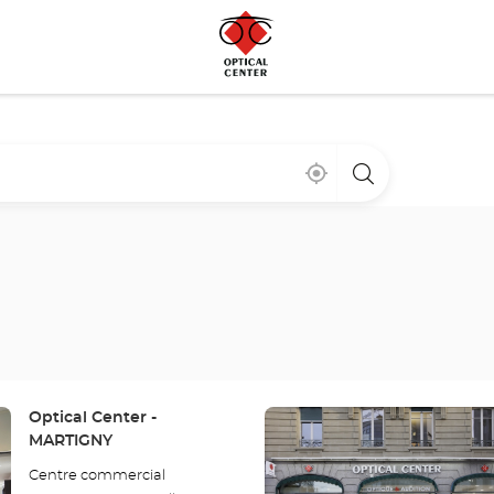
Cerca
,
una
de
encontrar
tienda
mi
una
Optical
ubicación
tienda
Center
Optical
Center
Pulse
Tienda:
Optical Center -
ENTER
MARTIGNY
para
Centre commercial
obtener