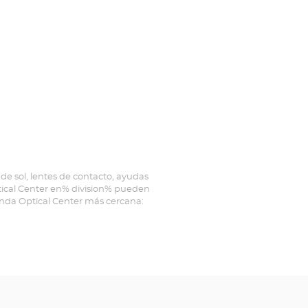
AUGUSTINS
-
Optical
Center
de sol, lentes de contacto, ayudas
ptical Center en% division% pueden
ienda Optical Center más cercana: