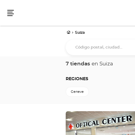
Menú
Inicio
Suiza
Código
postal,
ciudad...
7 tiendas
en Suiza
REGIONES
Geneve
Pulse
ENTER
para
obtener