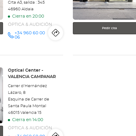
Crta A3, salida : 345
46960 Aldaia
Cierra en 20:00
ÓPTICA & AUDICIÓN
Pedir cita
+34 960 60 00
Itinerario
a
número
06
de
teléfono
la
tienda
Optical
Tienda:
Optical Center -
VALENCIA CAMPANAR
Center
Carrer d'Hernández
VALENCIA
Lázaro, 8
Esquina de Carrer de
BONAIRE
Santa Paula Montal
46015 Valencia 15
Cierra en 14:00
ÓPTICA & AUDICIÓN