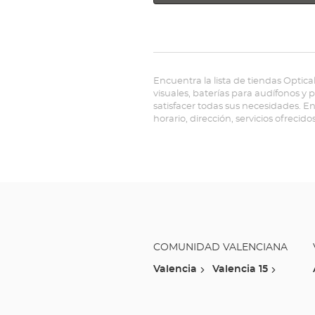
Encuentra la lista de tiendas Optica
visuales, baterías para audífonos y
satisfacer todas sus necesidades. E
horario, dirección, servicios ofrecido
COMUNIDAD VALENCIANA
Valencia
Valencia 15