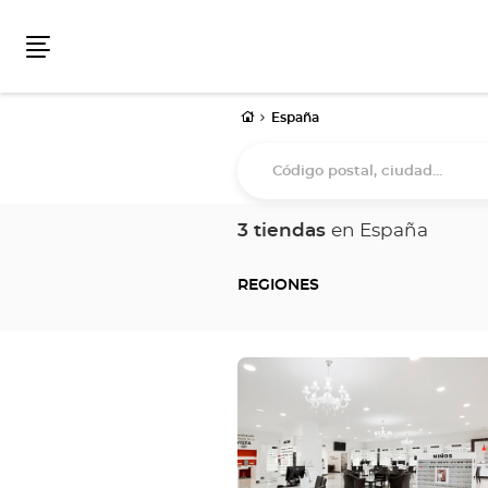
Menú
Inicio
España
Código
postal,
ciudad...
3 tiendas
en España
REGIONES
Pulse
ENTER
para
obtener
más
información