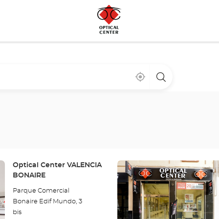
Cerca
,
una
de
encontrar
tienda
mi
una
Optical
ubicación
tienda
Center
Optical
Center
Pulse
Tienda:
Optical Center VALENCIA
ENTER
BONAIRE
para
Parque Comercial
obtener
Bonaire Edif Mundo, 3
más
bis
información