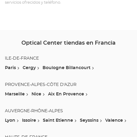
servicios ofrecidos y teléfono.
Ce
Optical Center tiendas en Francia
ÎLE-DE-FRANCE
Paris
Cergy
Boulogne Billancourt
PROVENCE-ALPES-CÔTE D'AZUR
Marseille
Nice
Aix En Provence
AUVERGNE-RHÔNE-ALPES
Lyon
Issoire
Saint Etienne
Seyssins
Valence