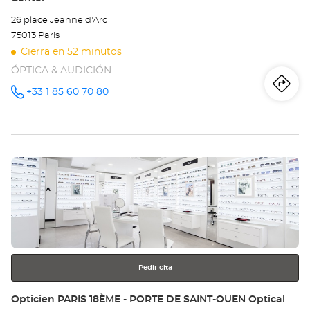
26 place Jeanne d'Arc
75013 Paris
Cierra en 52 minutos
ÓPTICA & AUDICIÓN
Iti
a
+33 1 85 60 70 80
número
de
teléfono
la
tie
Pulse
Op
ENTER
PA
para
obtener
13
más
información
-
PL
Pedir cita
JE
Tienda:
Opticien PARIS 18ÈME - PORTE DE SAINT-OUEN Optical