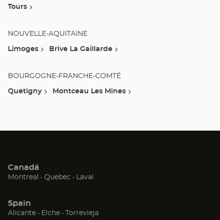
Tours
NOUVELLE-AQUITAINE
Limoges
Brive La Gaillarde
BOURGOGNE-FRANCHE-COMTÉ
Quetigny
Montceau Les Mines
Canadá
(Abrir
(Abrir
(Abrir
Montreal
Quebec
Laval
en
en
en
una
una
una
Spain
nueva
nueva
nueva
(Abrir
(Abrir
(Abrir
Alicante
Elche
Torrevieja
ventana)
ventana)
ventana)