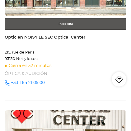
Opt
más
información
Ce
Pedir cita
Tienda:
Opticien NOISY LE SEC Optical Center
215, rue de Paris
93130 Noisy le sec
Cierra en 52 minutos
ÓPTICA & AUDICIÓN
Iti
a
+33 1 84 21 05 00
número
de
teléfono
la
tie
Pulse
Op
ENTER
NO
para