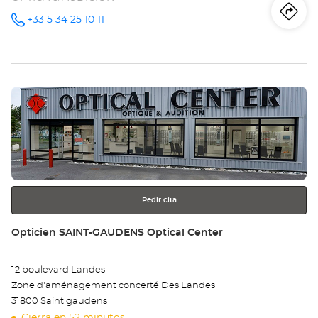
Iti
a
+33 5 34 25 10 11
número
de
teléfono
la
tie
Pulse
Op
ENTER
L'
para
obtener
TO
más
información
-
BA
Pedir cita
Opt
Tienda:
Opticien SAINT-GAUDENS Optical Center
Ce
12 boulevard Landes
Zone d'aménagement concerté Des Landes
31800 Saint gaudens
Cierra en 52 minutos