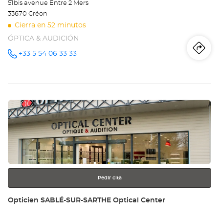
51bis avenue Entre 2 Mers
33670 Créon
Cierra en 52 minutos
ÓPTICA & AUDICIÓN
Iti
a
+33 5 54 06 33 33
número
de
teléfono
la
tie
Pulse
Op
ENTER
CR
para
obtener
Opt
más
información
Ce
Pedir cita
Tienda:
Opticien SABLÉ-SUR-SARTHE Optical Center