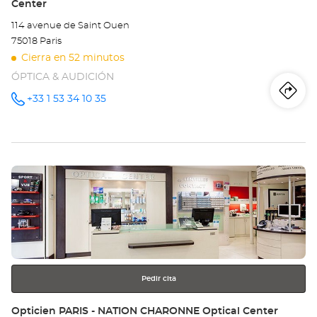
Center
D'
114 avenue de Saint Ouen
Opt
75018 Paris
Ce
Cierra en 52 minutos
ÓPTICA & AUDICIÓN
Iti
a
+33 1 53 34 10 35
número
de
teléfono
la
tie
Pulse
Op
ENTER
PA
para
obtener
18
más
información
-
PO
Pedir cita
DE
Tienda:
Opticien PARIS - NATION CHARONNE Optical Center