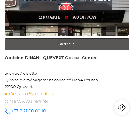
Op
ENTER
SA
para
obtener
AN
más
información
LE
VE
Pedir cita
-
Tienda:
Opticien DINAN - QUEVERT Optical Center
TR
avenue Aublette
Opt
9, Zone d'aménagement concerté Des 4 Routes
Ce
22100 Quévert
Cierra en 52 minutos
ÓPTICA & AUDICIÓN
Iti
a
+33 2 21 00 00 10
número
de
teléfono
la