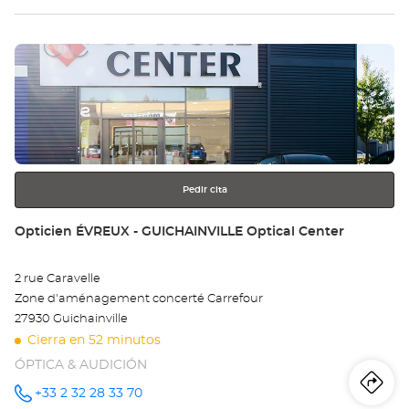
tie
Pulse
Op
ENTER
BE
para
obtener
-
más
información
CR
Opt
Pedir cita
Ce
Tienda:
Opticien ÉVREUX - GUICHAINVILLE Optical Center
2 rue Caravelle
Zone d'aménagement concerté Carrefour
27930 Guichainville
Cierra en 52 minutos
ÓPTICA & AUDICIÓN
Iti
a
+33 2 32 28 33 70
número