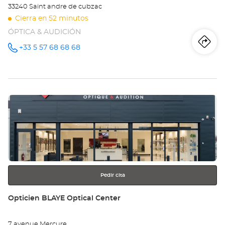
33240 Saint andre de cubzac
Cierra en 52 minutos
ÓPTICA & AUDICIÓN
Iti
a
+33 5 57 68 68 68
número
de
teléfono
la
tie
Pulse
Op
ENTER
SA
para
obtener
AN
más
información
DE
CU
Pedir cita
Opt
Tienda:
Opticien BLAYE Optical Center
Ce
7 avenue Mercure