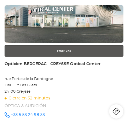
tie
Pulse
Op
ENTER
DI
para
obtener
-
más
información
QU
Opt
Pedir cita
Ce
Tienda:
Opticien BERGERAC - CREYSSE Optical Center
rue Portes de la Dordogne
Lieu Dit Les Gilets
24100 Creysse
Cierra en 52 minutos
ÓPTICA & AUDICIÓN
Iti
a
+33 5 53 24 98 33
número
de
teléfono
la