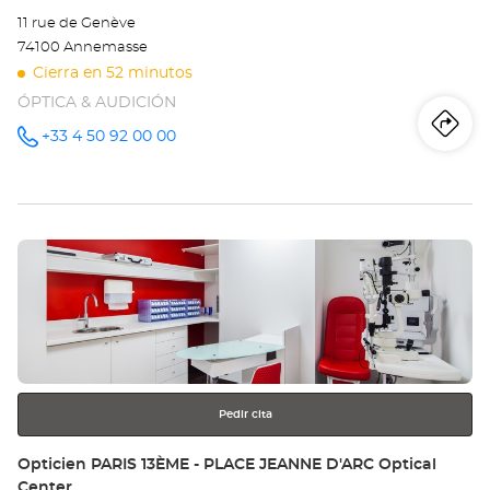
11 rue de Genève
74100 Annemasse
Cierra en 52 minutos
ÓPTICA & AUDICIÓN
Iti
a
+33 4 50 92 00 00
número
de
teléfono
la
tie
Pulse
Op
ENTER
AN
para
obtener
Opt
más
información
Ce
Pedir cita
Tienda:
Opticien PARIS 13ÈME - PLACE JEANNE D'ARC Optical
Center