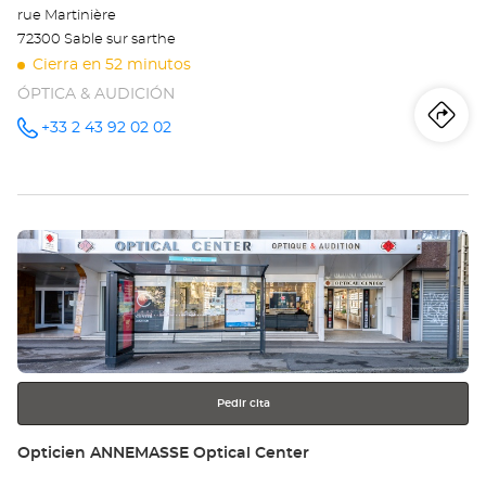
rue Martinière
72300 Sable sur sarthe
Cierra en 52 minutos
ÓPTICA & AUDICIÓN
Iti
a
+33 2 43 92 02 02
número
de
teléfono
la
tie
Pulse
Op
ENTER
SA
para
obtener
SU
más
información
SA
Opt
Pedir cita
Ce
Tienda:
Opticien ANNEMASSE Optical Center