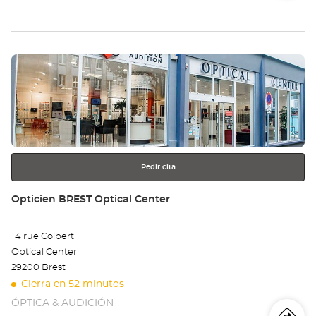
de
teléfono
la
tie
Pulse
Op
ENTER
ÉV
para
obtener
-
más
información
GU
Opt
Pedir cita
Ce
Tienda:
Opticien BREST Optical Center
14 rue Colbert
Optical Center
29200 Brest
Cierra en 52 minutos
ÓPTICA & AUDICIÓN