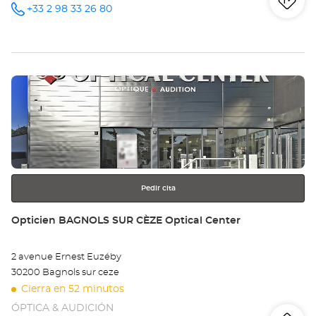
Iti
a
+33 2 98 33 26 80
número
de
teléfono
la
tie
Pulse
Op
ENTER
BR
para
obtener
Opt
más
información
Ce
Pedir cita
Tienda:
Opticien BAGNOLS SUR CÈZE Optical Center
2 avenue Ernest Euzéby
30200 Bagnols sur ceze
Cierra en 52 minutos
ÓPTICA & AUDICIÓN