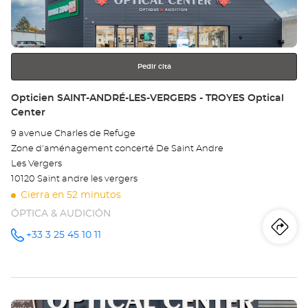
obtener
Opt
más
información
Ce
Pedir cita
Tienda:
Opticien SAINT-ANDRÉ-LES-VERGERS - TROYES Optical
Center
9 avenue Charles de Refuge
Zone d'aménagement concerté De Saint Andre
Les Vergers
10120 Saint andre les vergers
Cierra en 52 minutos
ÓPTICA & AUDICIÓN
Iti
a
+33 3 25 45 10 11
número
de
teléfono
la
tie
Pulse