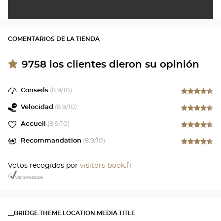
COMENTARIOS DE LA TIENDA
9758
los clientes dieron su opinión
Conseils
(
8.9
/10)
Velocidad
(
8.9
/10)
Accueil
(
8.9
/10)
Recommandation
(
8.9
/10)
Votos recogidos por
visitors-book.fr
__BRIDGE.THEME.LOCATION.MEDIA.TITLE