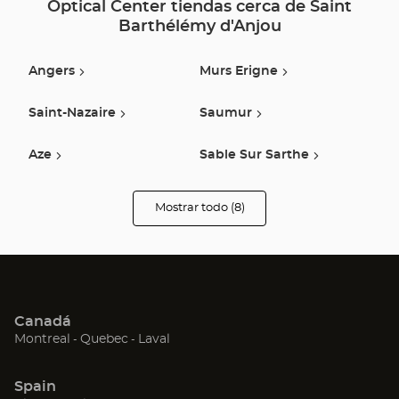
Optical Center tiendas cerca de Saint
Barthélémy d'Anjou
Angers
Murs Erigne
Saint-Nazaire
Saumur
Aze
Sable Sur Sarthe
Beaupreau En Mauges
La Fleche
Mostrar todo (8)
tiendas
Optical
Center
Opticien
Canadá
(Abrir
(Abrir
(Abrir
Montreal
Quebec
Laval
en
en
en
una
una
una
Spain
nueva
nueva
nueva