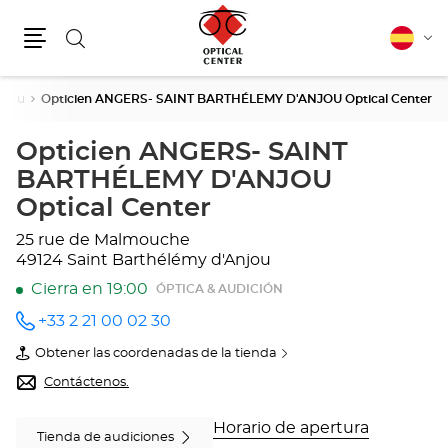
Buscar
Español
Cam
Menú
idio
njou
Opticien ANGERS- SAINT BARTHÉLEMY D'ANJOU Optical Center
Opticien ANGERS- SAINT
BARTHÉLEMY D'ANJOU
Optical Center
25 rue de Malmouche
49124 Saint Barthélémy d'Anjou
Cierra en 19:00
ÓPTICA & AUDICIÓN
+33 2 21 00 02 30
número
de
Obtener las coordenadas de la tienda
teléfono
de
Opticien
Contáctenos.
ANGERS-
SAINT
BARTHÉLEMY
Horario de apertura
Tienda de audiciones
D'ANJOU