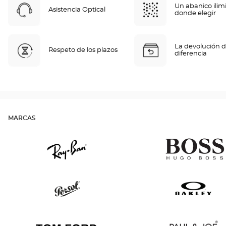
Un abanico ilim
Asistencia Optical
donde elegir
La devolución d
Respeto de los plazos
diferencia
MARCAS
Ray
Hugo
Ban
Boss
Persol
Oakley