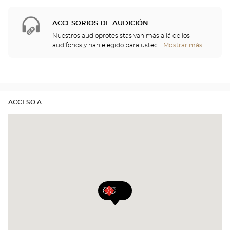
mejor se adapte a sus necesidades.
soluciones de limpieza para su audífono.
Center
Opticien
ACCESORIOS DE AUDICIÓN
Nuestros audioprotesistas van más allá de los
audífonos y han elegido para usted un gran
...Mostrar más
tiendas
repertorio de cascos, telemandos, teléfonos,
Optical
despertadores, cargadores y otros accesorios para
Center
mejorar de forma significativa su comodidad a lo
Opticien
largo del día.
ACCESO A