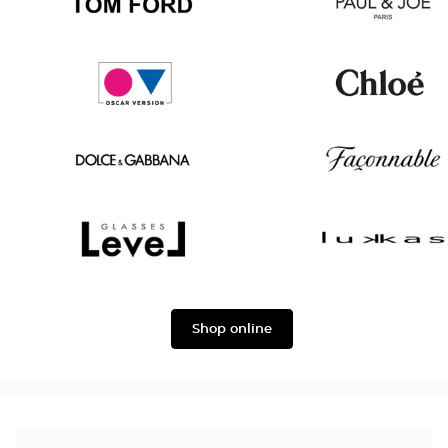
Tom
Paul
Ford
&
Joe
Oscar
Chloé
version
Dolce
Façonnable
&
Gabbana
Level
Lukkas
Shop online