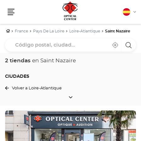
Español
Cam
Menú
idio
Inicio
France
Pays De La Loire
Loire-Atlantique
Saint Nazaire
Código
Cerca
,
una
postal,
de
encontrar
tiend
mi
una
Optica
ciudad...
ubicación
tienda
Cente
2 tiendas
en Saint Nazaire
Optical
Center
CIUDADES
Volver a Loire-Atlantique
CIUDADES
Pulse
ENTER
para
obtener