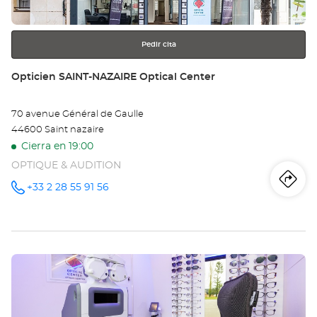
más
información
Pedir cita
Tienda:
Opticien SAINT-NAZAIRE Optical Center
70 avenue Général de Gaulle
44600 Saint nazaire
Cierra en 19:00
OPTIQUE & AUDITION
Iti
a
+33 2 28 55 91 56
número
de
teléfono
la
tie
Pulse
Op
ENTER
SA
para
obtener