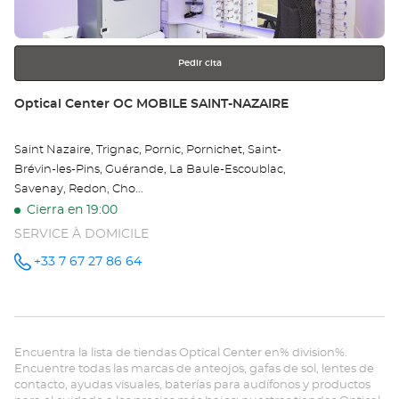
NA
más
información
Opt
Ce
Pedir cita
Tienda:
Optical Center OC MOBILE SAINT-NAZAIRE
Saint Nazaire, Trignac, Pornic, Pornichet, Saint-
Brévin-les-Pins, Guérande, La Baule-Escoublac,
Savenay, Redon, Cho...
Cierra en 19:00
SERVICE À DOMICILE
+33 7 67 27 86 64
número
de
teléfono
Encuentra la lista de tiendas Optical Center en% division%.
Encuentre todas las marcas de anteojos, gafas de sol, lentes de
contacto, ayudas visuales, baterías para audífonos y productos