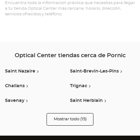
Opt
Encuentra toda la información práctica que necesitas para llegar
a tu tienda Optical Center más cercana: horario, dirección,
Ce
servicios ofrecidos y teléfono.
Optical Center tiendas cerca de Pornic
Saint Nazaire
Saint-Brevin-Les-Pins
Challans
Trignac
Savenay
Saint Herblain
Guerande
Saran
Mostrar todo (15)
tiendas
Optical
Center
Auray
Orvault
Opticien