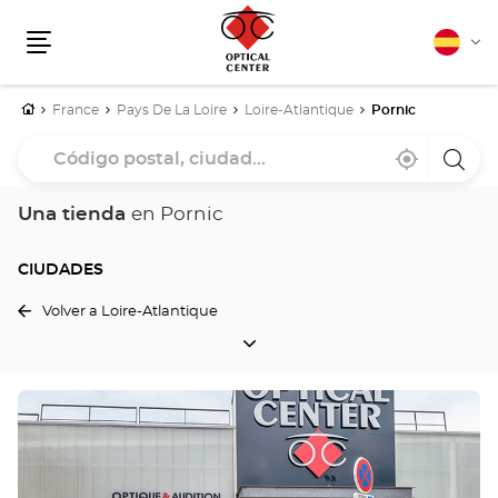
Español
Cam
Menú
idio
Inicio
France
Pays De La Loire
Loire-Atlantique
Pornic
Código
Cerca
,
una
postal,
de
encontrar
tiend
mi
una
Optica
ciudad...
ubicación
tienda
Cente
Una tienda
en Pornic
Optical
Center
CIUDADES
Volver a Loire-Atlantique
CIUDADES
Pulse
ENTER
para
obtener