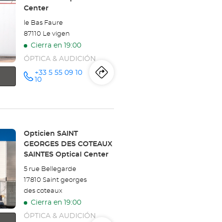
PUILBOREAU
Center
-
le Bas Faure
87110 Le vigen
LA
Cierra en 19:00
ROCHELLE
ÓPTICA & AUDICIÓN
+33 5 55 09 10
Optical
Itinerario
a
número
10
de
Center
teléfono
la
tienda
Opticien
Tienda:
Opticien SAINT
GEORGES DES COTEAUX
LIMOGES
SAINTES Optical Center
-
5 rue Bellegarde
17810 Saint georges
BOISSEUIL
des coteaux
Optical
Cierra en 19:00
ÓPTICA & AUDICIÓN