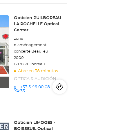
tienda
Opticien
Tienda:
Opticien PUILBOREAU -
LA ROCHELLE Optical
LIMOGES-
Center
CENTRE-
zone
d'aménagement
VILLE
concerté Beaulieu
Optical
2000
17138 Puilboreau
Center
Abre en 38 minutos
ÓPTICA & AUDICIÓN
+33 5 46 00 08
Itinerario
a
número
33
de
teléfono
la
tienda
Opticien
Tienda:
Opticien LIMOGES -
BOISSEUIL Optical