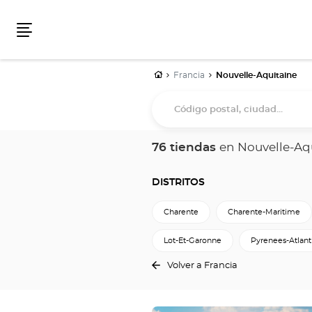
Menú
Inicio
Francia
Nouvelle-Aquitaine
Código
postal,
ciudad...
76 tiendas
en Nouvelle-Aq
DISTRITOS
Charente
Charente-Maritime
Lot-Et-Garonne
Pyrenees-Atlant
Volver a Francia
Pulse