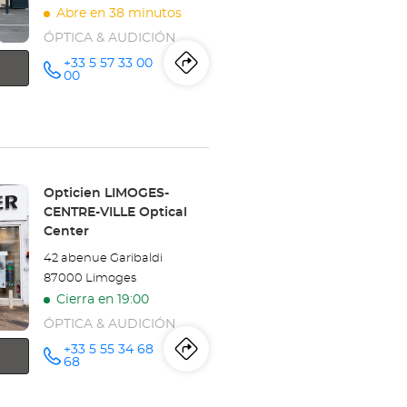
Optical
Abre en 38 minutos
Center
ÓPTICA & AUDICIÓN
+33 5 57 33 00
Itinerario
a
número
00
de
teléfono
la
tienda
Opticien
Tienda:
Opticien LIMOGES-
BLAYE
CENTRE-VILLE Optical
Center
Optical
42 abenue Garibaldi
Center
87000 Limoges
Cierra en 19:00
ÓPTICA & AUDICIÓN
+33 5 55 34 68
Itinerario
a
número
68
de
teléfono
la