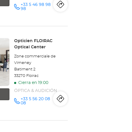
Center
+33 5 46 98 98
Itinerario
a
número
98
de
teléfono
la
tienda
Opticien
Tienda:
Opticien FLOIRAC
Optical Center
SAINT
Zone commerciale de
GEORGES
Vimeney
Batiment 2
DES
33270 Floirac
COTEAUX
Cierra en 19:00
ÓPTICA & AUDICIÓN
SAINTES
+33 5 56 20 08
Itinerario
a
número
Optical
08
de
teléfono
la
Center
tienda