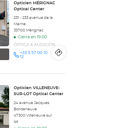
Opticien
Tienda:
Opticien MÉRIGNAC
Optical Center
FLOIRAC
231 - 233 avenue de la
Optical
Marne
33700 Mérignac
Center
Cierra en 19:00
ÓPTICA & AUDICIÓN
+33 5 57 00 10
Itinerario
a
número
12
de
teléfono
la
tienda
Opticien
Tienda:
Opticien VILLENEUVE-
SUR-LOT Optical Center
MÉRIGNAC
24 avenue Jacques
Optical
Bordeneuve
47300 Villeneuve sur
Center
lot