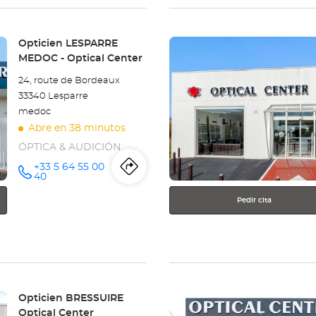
tienda
Pulse
Opticien
Tienda:
Opticien LESPARRE
ENTER
MEDOC - Optical Center
CRÉON
para
24, route de Bordeaux
obtener
Optical
33340 Lesparre
más
medoc
información
Center
Abre en 38 minutos
ÓPTICA & AUDICIÓN
+33 5 64 55 00
Itinerario
a
número
40
de
teléfono
la
Pedir cita
tienda
Opticien
LESPARRE
Pulse
Tienda:
Opticien BRESSUIRE
MEDOC
ENTER
Optical Center