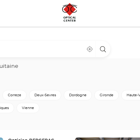
Cerca
,
una
de
encontrar
tienda
mi
una
Optical
ubicación
tienda
Center
uitaine
Optical
Center
Correze
Deux-Sevres
Dordogne
Gironde
Haute-
iques
Vienne
Pulse