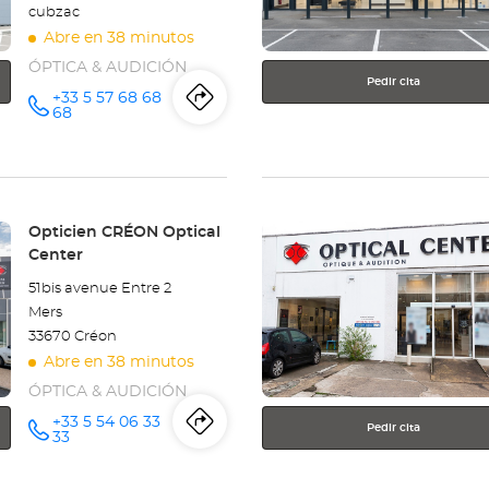
cubzac
Optical
Abre en 38 minutos
Center
ÓPTICA & AUDICIÓN
Pedir cita
+33 5 57 68 68
Itinerario
a
número
68
de
teléfono
la
tienda
Pulse
Opticien
Tienda:
Opticien CRÉON Optical
ENTER
Center
SAINT-
para
51bis avenue Entre 2
obtener
ANDRÉ-
Mers
más
33670 Créon
información
DE-
Abre en 38 minutos
CUBZAC
ÓPTICA & AUDICIÓN
Optical
+33 5 54 06 33
Pedir cita
Itinerario
a
número
33
de
Center
teléfono
la