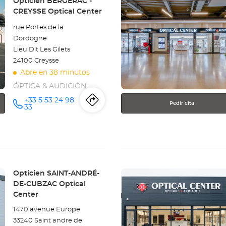
Tienda:
Opticien BERGERAC -
ENTER
CREYSSE Optical Center
para
rue Portes de la
obtener
Dordogne
más
Lieu Dit Les Gilets
información
24100 Creysse
Abre en 38 minutos
ÓPTICA & AUDICIÓN
+33 5 53 24 98
Pedir cita
Itinerario
a
número
33
de
teléfono
la
tienda
Opticien
Pulse
Tienda:
Opticien SAINT-ANDRÉ-
BERGERAC
ENTER
DE-CUBZAC Optical
para
Center
-
obtener
1470 avenue Europe
más
CREYSSE
33240 Saint andre de
información