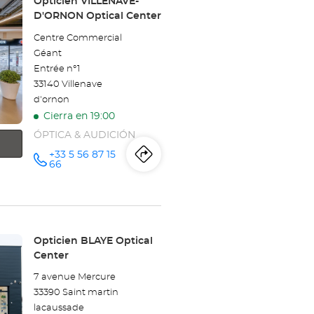
Tienda:
Opticien VILLENAVE-
D'ORNON Optical Center
Centre Commercial
Géant
Entrée n°1
33140 Villenave
d'ornon
Cierra en 19:00
ÓPTICA & AUDICIÓN
+33 5 56 87 15
Itinerario
a
número
66
de
teléfono
la
tienda
Opticien
Tienda:
Opticien BLAYE Optical
Center
VILLENAVE-
7 avenue Mercure
D'ORNON
33390 Saint martin
lacaussade