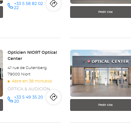
+33 5 58 82 02
Itinerario
a
número
22
de
Pedir cita
teléfono
la
tienda
Opticien
BISCARROSSE
Pulse
Tienda:
Opticien NIORT Optical
ENTER
Center
Optical
para
41 rue de Gutenberg
obtener
Center
79000 Niort
más
Abre en 38 minutos
información
ÓPTICA & AUDICIÓN
+33 5 49 35 20
Itinerario
a
número
20
de
Pedir cita
teléfono
la
tienda
página
siguiente