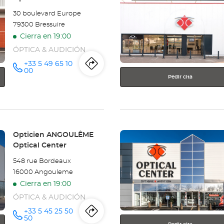
para
-
30 boulevard Europe
obtener
79300 Bressuire
Optical
más
Cierra en 19:00
información
Center
ÓPTICA & AUDICIÓN
+33 5 49 65 10
Itinerario
a
número
00
de
Pedir cita
teléfono
la
tienda
Opticien
Pulse
Tienda:
Opticien ANGOULÊME
BRESSUIRE
ENTER
Optical Center
para
Optical
548 rue Bordeaux
obtener
16000 Angouleme
más
Center
Cierra en 19:00
información
ÓPTICA & AUDICIÓN
+33 5 45 25 50
Itinerario
a
número
50