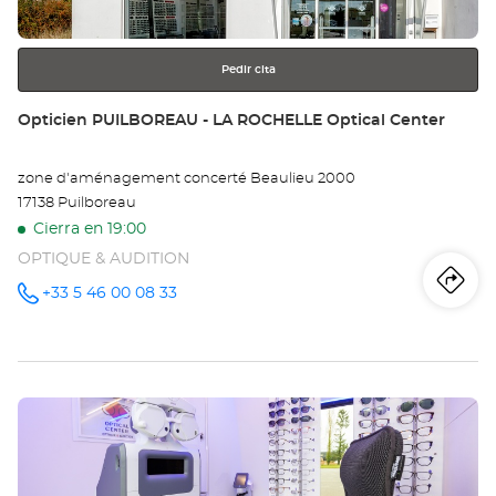
más
información
Pedir cita
Tienda:
Opticien PUILBOREAU - LA ROCHELLE Optical Center
zone d'aménagement concerté Beaulieu 2000
17138 Puilboreau
Cierra en 19:00
OPTIQUE & AUDITION
Iti
a
+33 5 46 00 08 33
número
de
teléfono
la
tie
Pulse
Op
ENTER
PU
para
obtener