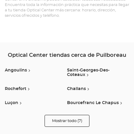
Encuentra toda la información práctica que necesitas para llegar
a tu tienda Optical Center más cercana: horario, dirección,
servicios ofrecidos y teléfono.
Optical Center tiendas cerca de Puilboreau
Angoulins
Saint-Georges-Des-
Coteaux
Rochefort
Challans
Luçon
Bourcefranc Le Chapus
Saint-Gilles-Croix-De-Vie
Mostrar todo (7)
tiendas
Optical
Center