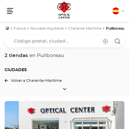
Español
Cam
Menú
idio
Inicio
France
Nouvelle-Aquitaine
Charente-Maritime
Puilboreau
Código
Cerca
,
una
postal,
de
encontrar
tiend
mi
una
Optica
ciudad...
ubicación
tienda
Cente
2 tiendas
en Puilboreau
Optical
Center
CIUDADES
Volver a Charente-Maritime
CIUDADES
Pulse
ENTER
para
obtener