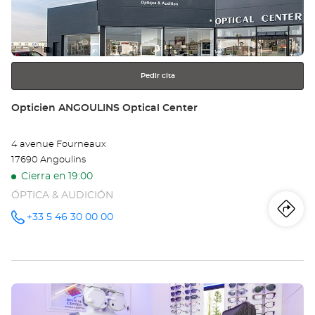
RO
para
obtener
Opt
más
información
Ce
Pedir cita
Tienda:
Opticien ANGOULINS Optical Center
4 avenue Fourneaux
17690 Angoulins
Cierra en 19:00
ÓPTICA & AUDICIÓN
Iti
a
+33 5 46 30 00 00
número
de
teléfono
la
tie
Pulse
Op
ENTER