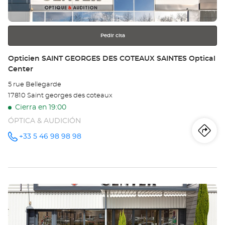
-
más
información
LA
RO
Pedir cita
Opt
Tienda:
Opticien SAINT GEORGES DES COTEAUX SAINTES Optical
Center
Ce
5 rue Bellegarde
17810 Saint georges des coteaux
Cierra en 19:00
ÓPTICA & AUDICIÓN
Iti
a
+33 5 46 98 98 98
número
de
teléfono
la
tie
Pulse
Op
ENTER
SA
para
obtener