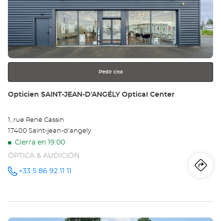
ENTER
para
obtener
más
información
Pedir cita
Tienda:
Opticien SAINT-JEAN-D'ANGÉLY Optical Center
1, rue René Cassin
17400 Saint-jean-d'angely
Cierra en 19:00
ÓPTICA & AUDICIÓN
Iti
a
+33 5 86 92 11 11
número
de
teléfono
la
tie