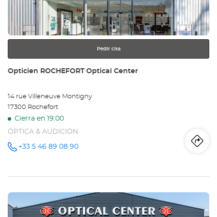
obtener
más
información
Pedir cita
Tienda:
Opticien ROCHEFORT Optical Center
14 rue Villeneuve Montigny
17300 Rochefort
Cierra en 19:00
ÓPTICA & AUDICIÓN
Iti
a
+33 5 46 89 08 90
número
de
teléfono
la
tie
Pulse
Op
ENTER