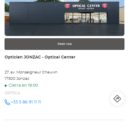
Pulse
Op
ENTER
SA
para
obtener
JE
más
información
D'
Opt
Pedir cita
Ce
Tienda:
Opticien JONZAC - Optical Center
27, av. Monseigneur Chauvin
17500 Jonzac
Cierra en 19:00
ÓPTICA
Iti
a
+33 5 86 91 11 11
número
de
teléfono
la
tie