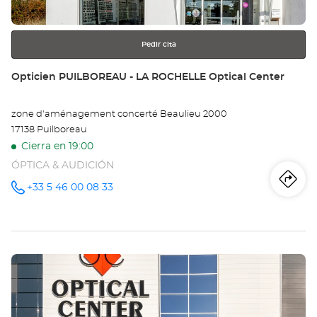
más
información
Pedir cita
Tienda:
Opticien PUILBOREAU - LA ROCHELLE Optical Center
zone d'aménagement concerté Beaulieu 2000
17138 Puilboreau
Cierra en 19:00
ÓPTICA & AUDICIÓN
Iti
a
+33 5 46 00 08 33
número
de
teléfono
la
tie
Pulse
Op
ENTER
PU
para
obtener