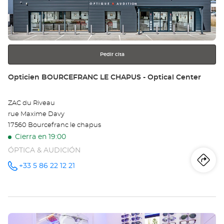
RO
para
obtener
Opt
más
información
Ce
Pedir cita
Tienda:
Opticien BOURCEFRANC LE CHAPUS - Optical Center
ZAC du Riveau
rue Maxime Davy
17560 Bourcefranc le chapus
Cierra en 19:00
ÓPTICA & AUDICIÓN
Iti
a
+33 5 86 22 12 21
número
de
teléfono
la
tie
Pulse
Op