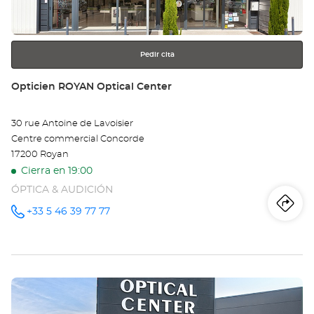
GE
más
información
DE
CO
Pedir cita
SA
Tienda:
Opticien ROYAN Optical Center
Opt
30 rue Antoine de Lavoisier
Ce
Centre commercial Concorde
17200 Royan
Cierra en 19:00
ÓPTICA & AUDICIÓN
Iti
a
+33 5 46 39 77 77
número
de
teléfono
la
tie
Pulse
Op
ENTER