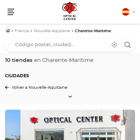
Español
Cam
Menú
idio
Inicio
Francia
Nouvelle-Aquitaine
Charente-Maritime
Código
Cerca
,
una
postal,
de
encontrar
tiend
mi
una
Optica
ciudad...
ubicación
tienda
Cente
10 tiendas
en Charente-Maritime
Optical
Center
CIUDADES
Volver a Nouvelle-Aquitaine
CIUDADES
Pulse
ENTER
para
obtener