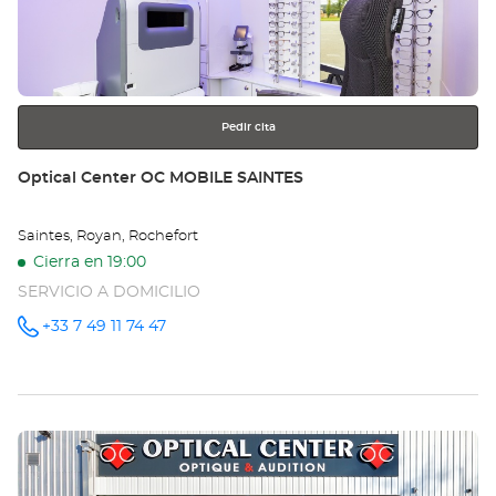
AN
para
obtener
Opt
más
información
Ce
Pedir cita
Tienda:
Optical Center OC MOBILE SAINTES
Saintes, Royan, Rochefort
Cierra en 19:00
SERVICIO A DOMICILIO
+33 7 49 11 74 47
número
de
teléfono
Pulse
ENTER
para