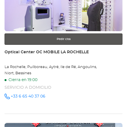
ENTER
BO
para
obtener
LE
más
información
CH
-
Pedir cita
Opt
Tienda:
Optical Center OC MOBILE LA ROCHELLE
Ce
La Rochelle, Puilboreau, Aytré, Ile de Ré, Angoulins,
Niort, Bessines
Cierra en 19:00
SERVICIO A DOMICILIO
+33 6 65 40 37 06
número
de
teléfono
Pulse