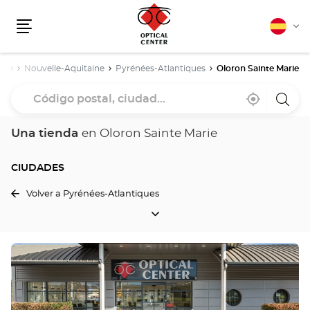
Español
Cam
Menú
idio
nce
Nouvelle-Aquitaine
Pyrénées-Atlantiques
Oloron Sainte Marie
Código
Cerca
,
una
postal,
de
encontrar
tiend
mi
una
Optica
ciudad...
ubicación
tienda
Cente
Una tienda
en Oloron Sainte Marie
Optical
Center
CIUDADES
Volver a Pyrénées-Atlantiques
CIUDADES
Pulse
ENTER
para
obtener