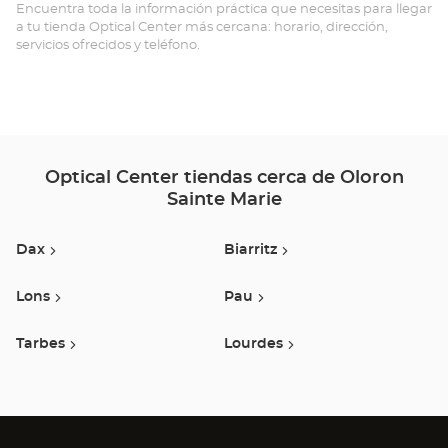
SA
Encuentra toda la información práctica que necesitas para llegar
a tu tienda Optical Center más cercana: horario, dirección,
MA
servicios ofrecidos y teléfono.
Opt
Ce
Optical Center tiendas cerca de Oloron
Sainte Marie
Dax
Biarritz
Lons
Pau
Tarbes
Lourdes