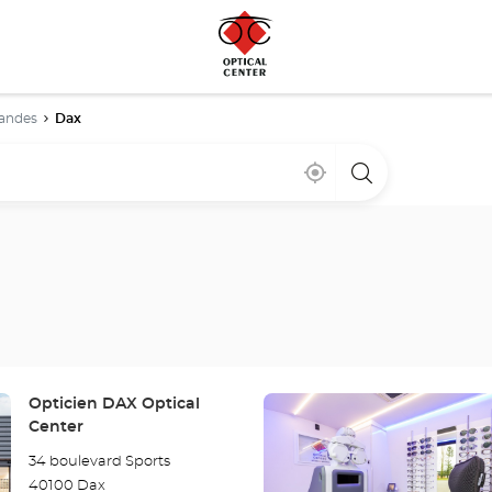
andes
Dax
Cerca
,
una
de
encontrar
tienda
mi
una
Optical
ubicación
tienda
Center
Optical
Center
Pulse
Tienda:
Opticien DAX Optical
ENTER
Center
para
34 boulevard Sports
obtener
40100 Dax