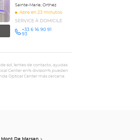
Sainte-Marie, Orthez
Abre en 23 minutos
SERVICE À DOMICILE
+33 6 16 90 91
número
93
de
teléfono
de sol, lentes de contacto, ayudas
ptical Center en% division% pueden
ienda Optical Center más cercana:
Mont De Marsan