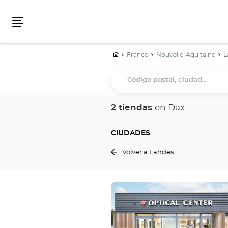
Menú
Inicio
France
Nouvelle-Aquitaine
L
Código
postal,
ciudad...
2 tiendas
en Dax
CIUDADES
Volver a Landes
Pulse
ENTER
para
obtener