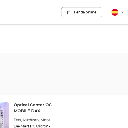
Tienda online
Español
Cam
idio
Tienda:
Optical Center OC
MOBILE DAX
Dax, Mimizan, Mont-
De-Marsan, Oloron-