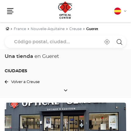
Español
Cam
Menú
idio
Inicio
France
Nouvelle-Aquitaine
Creuse
Gueret
Código
Cerca
,
una
postal,
de
encontrar
tiend
mi
una
Optica
ciudad...
ubicación
tienda
Cente
Una tienda
en Gueret
Optical
Center
CIUDADES
Volver a Creuse
CIUDADES
Pulse
ENTER
para
obtener