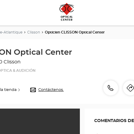
re-Atlantique
Clisson
Opticien CLISSON Optical Center
ON Optical Center
0 Clisson
PTICA & AUDICIÓN
número
Llamar
la tienda
Contáctenos.
I
de
l
teléfono
COMENTARIOS DE