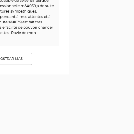
ssible de se sentir perdue.
fessionnelle m&#039;a de suite
ntures sympathiques,
espondant à mes attentes et à
te s&#039;est fait très
ie facilité de pouvoir changer
nettes. Ravie de mon
OSTRAR MÁS