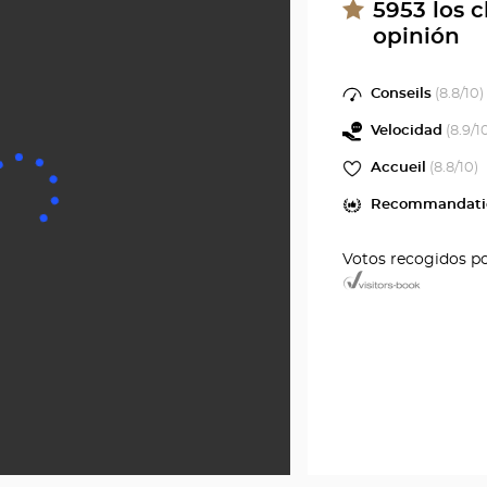
5953
los c
opinión
Conseils
(
8.8
/10)
Velocidad
(
8.9
/1
Accueil
(
8.8
/10)
Recommandati
Votos recogidos p