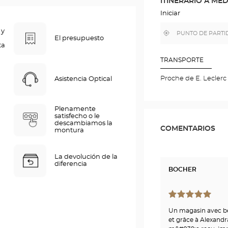
ITINERARIO A ME
EN
EL
Iniciar
MAPA
DE
 y
,
Cerca
GOOGLE
El presupuesto
encontrar
de
ta
una
mi
tienda
ubicación
Optical
TRANSPORTE
Center
Proche de E. Leclerc
Asistencia Optical
Plenamente
satisfecho o le
descambiamos la
COMENTARIOS
montura
La devolución de la
diferencia
BOCHER
Un magasin avec be
et grâce à Alexandr