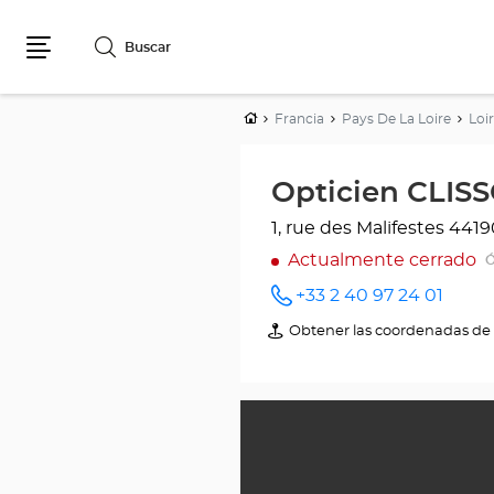
Buscar
Menú
Inicio
Francia
Pays De La Loire
Loi
Opticien CLISS
1, rue des Malifestes
4419
Actualmente cerrado
Ó
+33 2 40 97 24 01
número
de
Obtener las coordenadas de 
de
teléfono
Opticien
CLISSON
Optical
Center