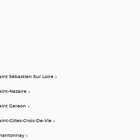
aint Sébastien Sur Loire
aint-Nazaire
aint Gereon
aint-Gilles-Croix-De-Vie
hantonnay