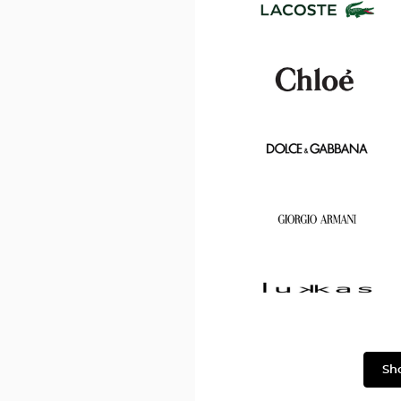
Ford
Lacoste
Chloé
Dolce
&
Gabbana
Georgio
Armani
Lukkas
Sh