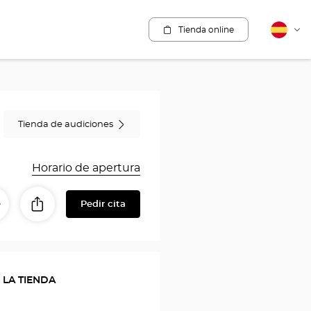
Tienda online
Español
Cam
idio
Tienda de audiciones
Horario de apertura
Pedir cita
Compartir
tinerario
a
con
a
mis
seres
tienda
queridos
 LA TIENDA
Opticien