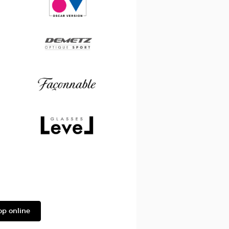
&
Joe
Oscar
version
Demetz
Façonnable
Level
op online