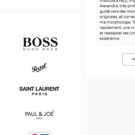
m&#039;a reçu, impo
Alexandra, très pro
guidé vers des mo
originales, et corr
ma morphologie. Tou
rapidement, une vra
et réadapter ses lu
expérience
M
Hugo
Boss
Persol
Saint
Laurent
Paul