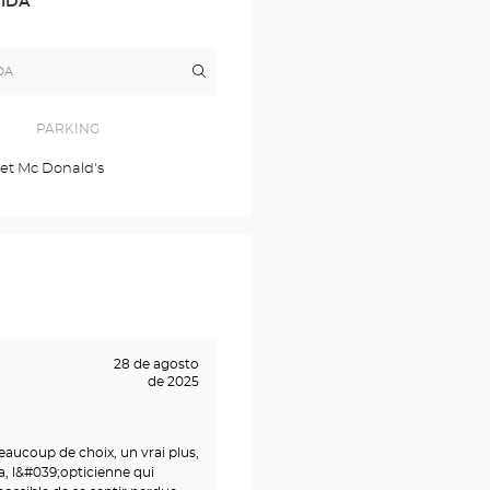
DIDA
Itinerario
a
la
tienda
Opticien
PARKING
CLISSON
Optical
 et Mc Donald's
Center
28 de agosto
de 2025
aucoup de choix, un vrai plus,
a, l&#039;opticienne qui