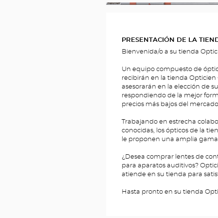
__BRIDGE.THEME.LOCATION.MEDIA.T
PRESENTACIÓN DE LA TIEN
Bienvenida/o a su tienda Opti
Un equipo compuesto de ópticos,
recibirán en la tienda Opticien
asesorarán en la elección de su
respondiendo de la mejor form
precios más bajos del mercado
Trabajando en estrecha colabo
conocidas, los ópticos de la t
le proponen una amplia gama d
¿Desea comprar lentes de conta
para aparatos auditivos? Optic
atiende en su tienda para sat
Hasta pronto en su tienda Opt