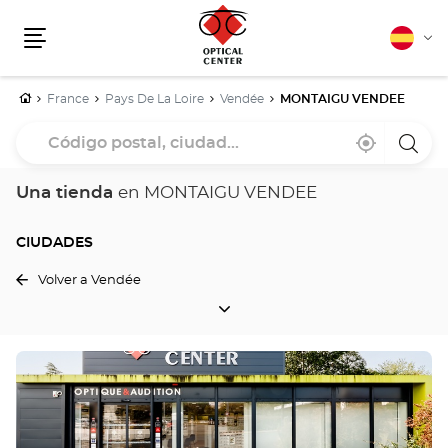
Español
Cam
Menú
idio
Inicio
France
Pays De La Loire
Vendée
MONTAIGU VENDEE
Código
Cerca
,
una
postal,
de
encontrar
tiend
mi
una
Optica
ciudad...
ubicación
tienda
Cente
Una tienda
en MONTAIGU VENDEE
Optical
Center
CIUDADES
Volver a Vendée
CIUDADES
Pulse
ENTER
para
obtener