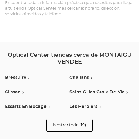
Opt
Encuentra toda la información práctica que necesitas para llegar
a tu tienda Optical Center más cercana: horario, dirección,
Ce
servicios ofrecidos y teléfono.
Optical Center tiendas cerca de MONTAIGU
VENDEE
Bressuire
Challans
Clisson
Saint-Gilles-Croix-De-Vie
Essarts En Bocage
Les Herbiers
Saint Herblain
Saint Sébastien Sur Loire
Mostrar todo (19)
tiendas
Optical
Center
Rezé
Nantes
Opticien