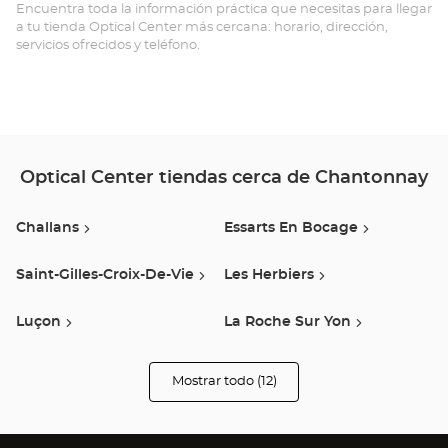
Opt
Encuentra toda la información práctica que necesitas para llegar
a tu tienda Optical Center más cercana: horario, dirección,
Ce
servicios ofrecidos y teléfono.
Optical Center tiendas cerca de Chantonnay
Challans
Essarts En Bocage
Saint-Gilles-Croix-De-Vie
Les Herbiers
Luçon
La Roche Sur Yon
Bressuire
Saint-Nazaire
Mostrar todo (12)
tiendas
Optical
Center
Montaigu Vendee
Puilboreau
Opticien