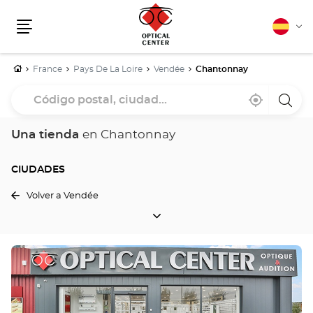
Español
Cam
Menú
idio
Inicio
France
Pays De La Loire
Vendée
Chantonnay
Código
Cerca
,
una
postal,
de
encontrar
tiend
mi
una
Optica
ciudad...
ubicación
tienda
Cente
Una tienda
en Chantonnay
Optical
Center
CIUDADES
Volver a Vendée
CIUDADES
Pulse
ENTER
para
obtener