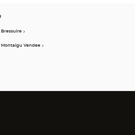
DE
NANTES
n
Optical
Bressuire
Center
Montaigu Vendee