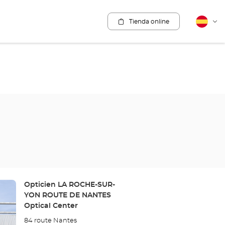
Tienda online
Español
Cam
idio
Tienda:
Opticien LA ROCHE-SUR-
YON ROUTE DE NANTES
Optical Center
84 route Nantes