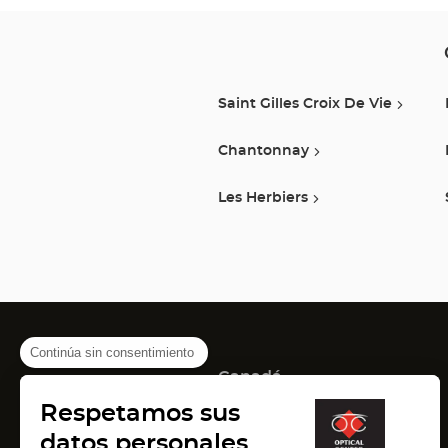
Saint Gilles Croix De Vie
Chantonnay
Les Herbiers
Continúa sin consentimiento
Canadá
(Abrir
(Abrir
(Abrir
Montreal
Quebec
Laval
Respetamos sus
en
en
en
Francia
una
una
una
datos personales