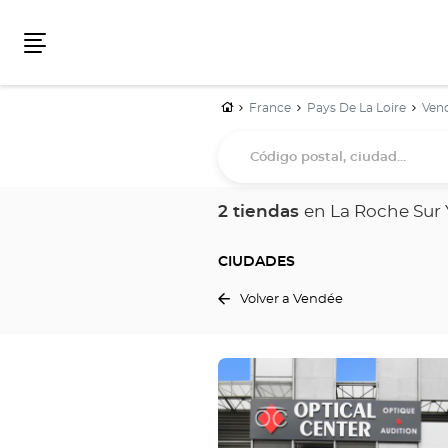
Menú
Inicio
France
Pays De La Loire
Ven
Código
postal,
ciudad...
2 tiendas
en La Roche Sur
CIUDADES
Volver a Vendée
Pulse
ENTER
para
obtener