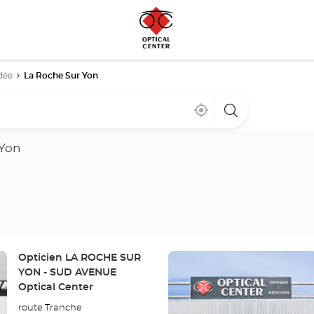
dée
La Roche Sur Yon
Cerca
,
una
de
encontrar
tienda
mi
una
Optical
ubicación
tienda
Center
 Yon
Optical
Center
Pulse
Tienda:
Opticien LA ROCHE SUR
ENTER
YON - SUD AVENUE
para
Optical Center
obtener
route Tranche