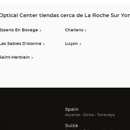
YON
-
Optical Center tiendas cerca de La Roche Sur Yo
SUD
Essarts En Bocage
Challans
AVENUE
Les Sables D'olonne
Luçon
Optical
Center
Saint-Herblain
Spain
(Abrir
(Abrir
(Abrir
Alicante
Elche
Torrevieja
en
en
en
Suiza
una
una
una