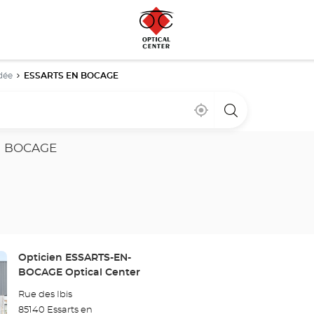
dée
ESSARTS EN BOCAGE
Cerca
,
una
de
encontrar
tienda
mi
una
Optical
ubicación
tienda
Center
N BOCAGE
Optical
Center
Tienda:
Opticien ESSARTS-EN-
BOCAGE Optical Center
Rue des Ibis
85140 Essarts en