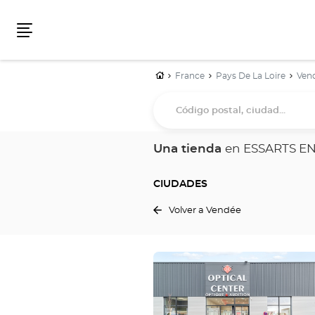
Menú
Inicio
France
Pays De La Loire
Ven
Código
postal,
ciudad...
Una tienda
en ESSARTS E
CIUDADES
Volver a Vendée
Pulse
ENTER
para
obtener