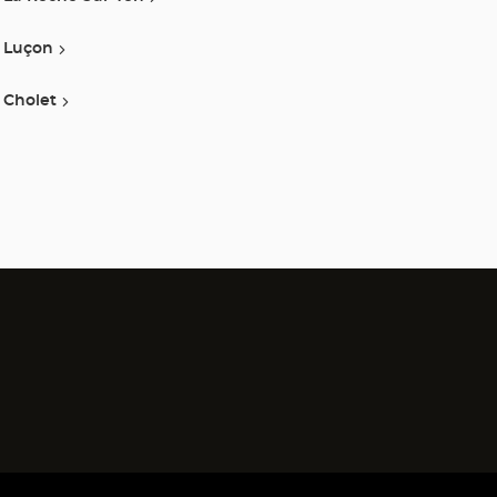
Luçon
Cholet
)