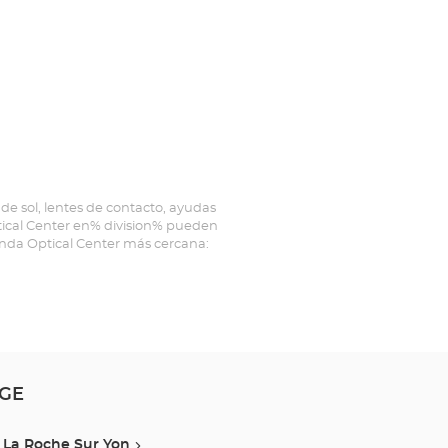
de sol, lentes de contacto, ayudas
ptical Center en% division% pueden
ienda Optical Center más cercana:
AGE
La Roche Sur Yon