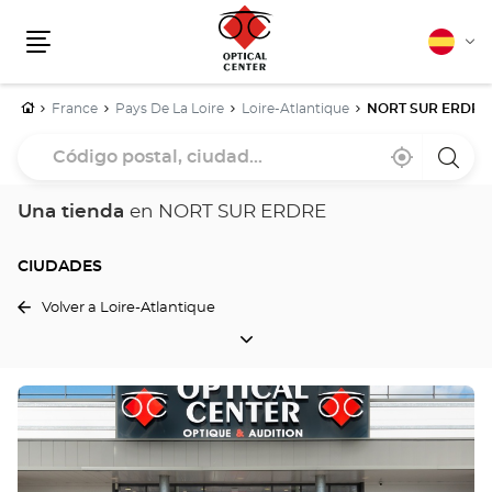
Español
Cam
Menú
idio
Inicio
France
Pays De La Loire
Loire-Atlantique
NORT SUR ERDRE
Código
Cerca
,
una
postal,
de
encontrar
tiend
mi
una
Optica
ciudad...
ubicación
tienda
Cente
Una tienda
en NORT SUR ERDRE
Optical
Center
CIUDADES
Volver a Loire-Atlantique
CIUDADES
Pulse
ENTER
para
obtener