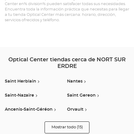
Center en% division% pueden satisfacer todas sus necesidades.
SU
Encuentra toda la información práctica que necesitas para llegar
a tu tienda Optical Center más cercana: horario, dirección,
ER
servicios ofrecidos y teléfono.
-
LE
TO
Opt
Optical Center tiendas cerca de NORT SUR
ERDRE
Ce
Saint Herblain
Nantes
Saint-Nazaire
Saint Gereon
Ancenis-Saint-Géréon
Orvault
Saint Sébastien Sur Loire
Rezé
Mostrar todo (15)
tiendas
Optical