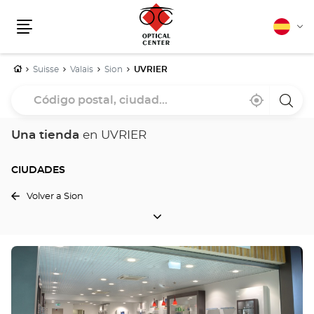
Español
Cam
Menú
idio
Inicio
Suisse
Valais
Sion
UVRIER
Código
Cerca
,
una
postal,
de
encontrar
tiend
mi
una
Optica
ciudad...
ubicación
tienda
Cente
Una tienda
en UVRIER
Optical
Center
CIUDADES
Volver a Sion
CIUDADES
Pulse
ENTER
para
obtener