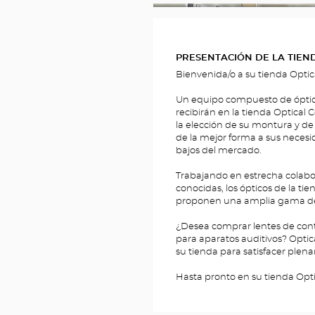
__BRIDGE.THEME.LOCATION.MEDIA.T
PRESENTACIÓN DE LA TIEN
Bienvenida/o a su tienda Opti
Un equipo compuesto de ópticos,
recibirán en la tienda Optical
la elección de su montura y de 
de la mejor forma a sus necesi
bajos del mercado.
Trabajando en estrecha colabo
conocidas, los ópticos de la ti
proponen una amplia gama de g
¿Desea comprar lentes de conta
para aparatos auditivos? Optic
su tienda para satisfacer ple
Hasta pronto en su tienda Opt