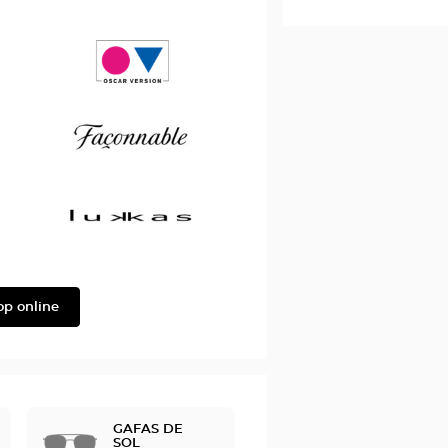
Saint
Laurent
Oscar
version
Façonnable
Lukkas
op online
GAFAS DE
SOL