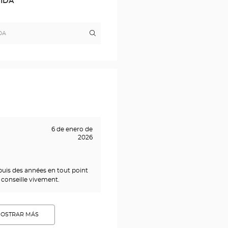
DIDA
Itinerario
a
la
tienda
Optical
Center
-
MARTIGNY
6 de enero de
2026
epuis des années en tout point
 conseille vivement.
OSTRAR MÁS