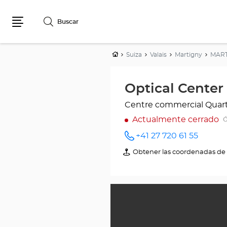
Buscar
Menú
Inicio
Suiza
Valais
Martigny
MAR
Optical Cente
Centre commercial Quart
Actualmente cerrado
Ó
+41 27 720 61 55
número
de
Obtener las coordenadas de 
de
teléfono
Optical
Center
-
MARTIGNY