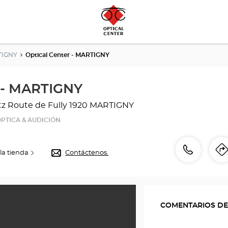
TIGNY
Optical Center - MARTIGNY
r - MARTIGNY
z Route de Fully
1920 MARTIGNY
PTICA & AUDICIÓN
número
Llamar
la tienda
Contáctenos.
I
de
l
teléfono
COMENTARIOS DE