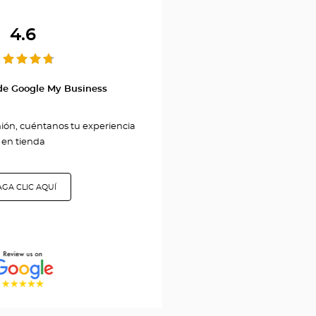
Center
4.6
MARTIGNY
de Google My Business
nión, cuéntanos tu experiencia
en tienda
GA CLIC AQUÍ