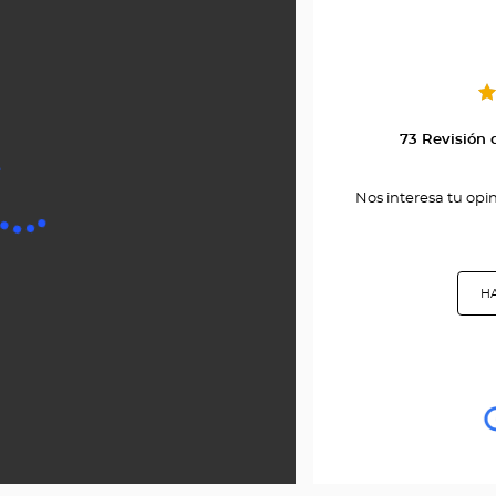
-
73 Revisión 
Nos interesa tu opi
HA