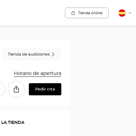
Tienda online
Español
Cam
idio
Tienda de audiciones
Horario de apertura
Pedir cita
Compartir
tinerario
a
con
a
mis
seres
tienda
queridos
 LA TIENDA
Optical