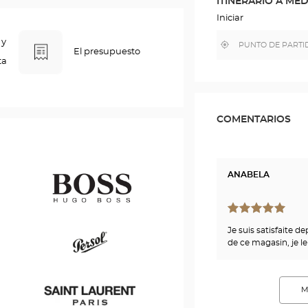
ITINERARIO A ME
EN
EL
Iniciar
MAPA
DE
 y
,
Cerca
GOOGLE
El presupuesto
encontrar
de
ta
una
mi
tienda
ubicación
Optical
Center
COMENTARIOS
ANABELA
Je suis satisfaite d
Hugo
de ce magasin, je le
Boss
Persol
M