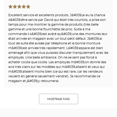
Excellent service et excellents produits. J&#039;ai eu la chance
d&#039;être servie par David qui était très courtois, a prise son
temps pour me montrer la gamme de produits (très belle
gamme et une bonne fourchette de prix). Suite à ma
commande il s&#039;est avéré qu&#039;une des montures leur
était arrivée en magasin avec un tout petit défaut. J&#039;ai
tout de suite été avisée par téléphone et la bonne monture
m&#039;est arrivée très rapidement. L&#039;espace est bien
aménagé afin que vous puissiez discuter tranquilement avec les
employés. Une belle ambiance. On ne se sent pas forcé à
acheter coûte que coûte. Les employés m&#039;on donné des
avis très clairs sur les modèles qui m&#039;allaient et ceux qui
m&#039;allaient moins bien (ce qui est rare, car les vendeurs
veulent en général seulement vendre!). Je recommande ce
magasin et j&#039;y retournerai.
MOSTRAR MÁS