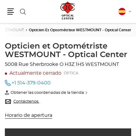
Buscar
Español
Cam
Menú
idio
WESTMOUNT
Opticien Et Optométriste WESTMOUNT - Optical Center
Opticien et Optométriste
WESTMOUNT - Optical Center
5008 Rue Sherbrooke O
H3Z 1H5 WESTMOUNT
Actualmente cerrado
ÓPTICA
+1 514-379-0400
número
de
Obtener las coordenadas de la tienda
teléfono
de
Opticien
Contáctenos.
et
Optométriste
WESTMOUNT
Horario de apertura
-
Optical
Center