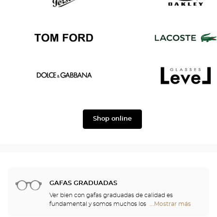
Ban
Boss
Persol
Oakley
Tom
Lacoste
Ford
Dolce
Level
&
Shop online
Gabbana
GAFAS GRADUADAS
Ver bien con gafas graduadas de calidad es
fundamental y somos muchos los que
...Mostrar más
tiendas
necesitamos una corrección. No obstante, las gafas
Optical