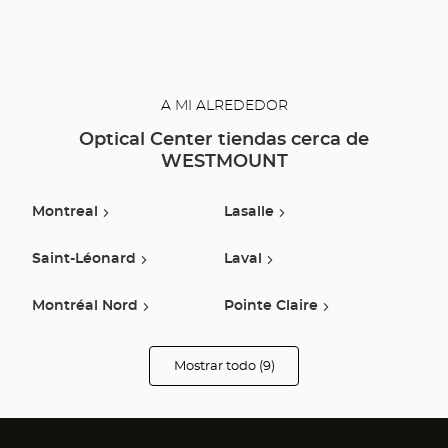
A MI ALREDEDOR
Optical Center tiendas cerca de
WESTMOUNT
Montreal
Lasalle
Saint-Léonard
Laval
Montréal Nord
Pointe Claire
Boisbriand
Saint-Jean-Sur-Richelieu
Mostrar todo (9)
tiendas
Optical
Center
Opticien
Vaudreuil-Dorion