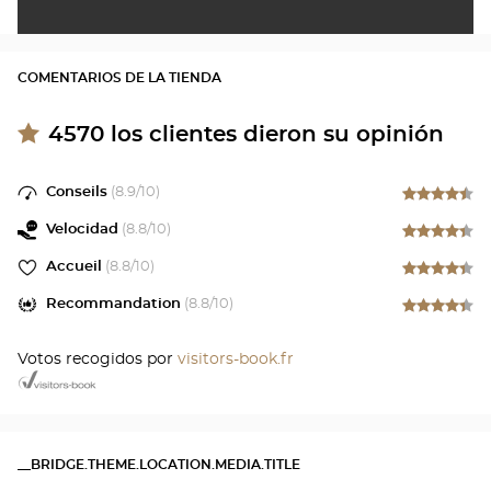
COMENTARIOS DE LA TIENDA
4570
los clientes dieron su opinión
Conseils
(
8.9
/10)
Velocidad
(
8.8
/10)
Accueil
(
8.8
/10)
Recommandation
(
8.8
/10)
Votos recogidos por
visitors-book.fr
__BRIDGE.THEME.LOCATION.MEDIA.TITLE