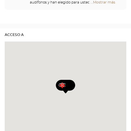
audífonos y han elegido para usted un gran
...Mostrar más
tiendas
repertorio de cascos, telemandos, teléfonos,
Optical
despertadores, cargadores y otros accesorios para
Center
mejorar de forma significativa su comodidad a lo
Opticien
largo del día.
ACCESO A