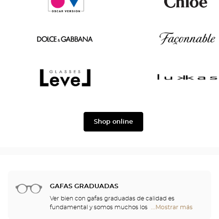
Ford
&
Joe
Oscar
Chloé
version
Dolce
Façonnable
&
Gabbana
Level
Lukkas
Shop online
GAFAS GRADUADAS
Ver bien con gafas graduadas de calidad es
fundamental y somos muchos los que
...Mostrar más
tiendas
necesitamos una corrección. No obstante, las gafas