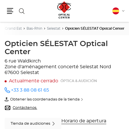
Buscar
Español
Cam
Menú
idio
a
Grand Est
Bas-Rhin
Selestat
Opticien SÉLESTAT Optical Center
Opticien SÉLESTAT Optical
Center
6 rue Waldkirch
Zone d'aménagement concerté Selestat Nord
67600 Selestat
Actualmente cerrado
ÓPTICA & AUDICIÓN
+33 3 88 08 61 65
número
de
Obtener las coordenadas de la tienda
teléfono
de
Opticien
Contáctenos.
SÉLESTAT
Optical
Center
Horario de apertura
Tienda de audiciones