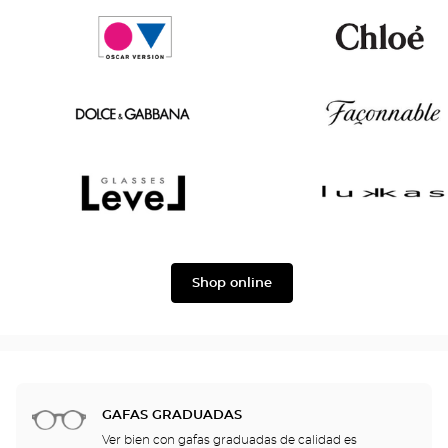
Tom
Paul
Ford
&
Joe
Oscar
Chloé
version
Dolce
Façonnable
&
Gabbana
Level
Lukkas
Shop online
GAFAS GRADUADAS
Ver bien con gafas graduadas de calidad es