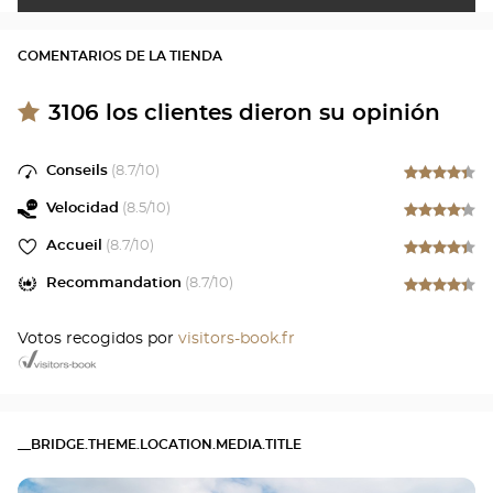
COMENTARIOS DE LA TIENDA
3106
los clientes dieron su opinión
Conseils
(
8.7
/10)
Velocidad
(
8.5
/10)
Accueil
(
8.7
/10)
Recommandation
(
8.7
/10)
Votos recogidos por
visitors-book.fr
__BRIDGE.THEME.LOCATION.MEDIA.TITLE