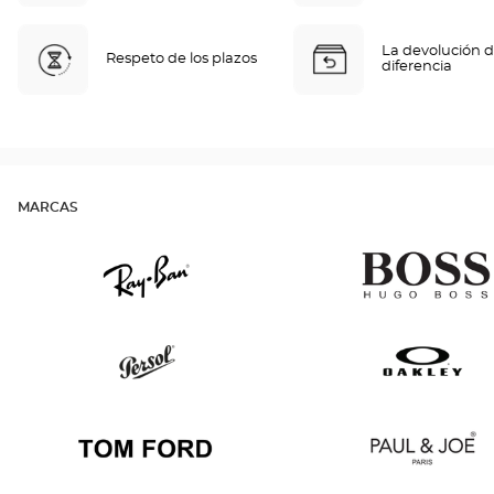
La devolución d
Respeto de los plazos
diferencia
MARCAS
Ray
Hugo
Ban
Boss
Persol
Oakley