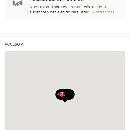
Nuestros audioprotesistas van más allá de los
audífonos y han elegido para usted un gran
...Mostrar más
tiendas
repertorio de cascos, telemandos, teléfonos,
Optical
despertadores, cargadores y otros accesorios para
Center
mejorar de forma significativa su comodidad a lo
Opticien
largo del día.
ACCESO A