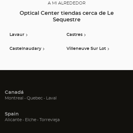
A MI ALREDEDOR
Optical Center tiendas cerca de Le
Sequestre
Lavaur
Castres
Castelnaudary
Villeneuve Sur Lot
Canadá
(Abrir
(Abrir
(Abrir
Montreal
Quebec
Laval
en
en
en
una
una
una
Spain
nueva
nueva
nueva
(Abrir
(Abrir
(Abrir
Alicante
Elche
Torrevieja
ventana)
ventana)
ventana)
en
en
en
una
una
una