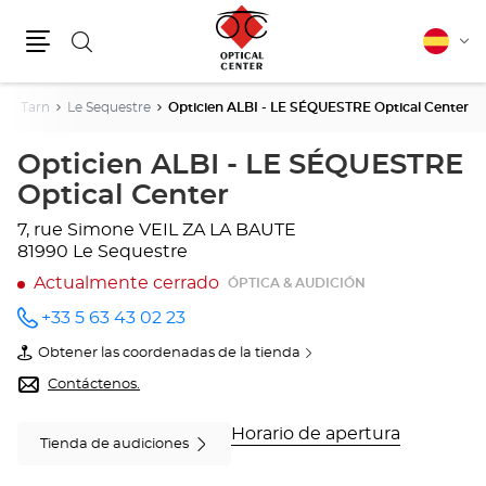
Buscar
Español
Cam
Menú
idio
e
Tarn
Le Sequestre
Opticien ALBI - LE SÉQUESTRE Optical Center
Opticien ALBI - LE SÉQUESTRE
Optical Center
7, rue Simone VEIL
ZA LA BAUTE
81990 Le Sequestre
Actualmente cerrado
ÓPTICA & AUDICIÓN
+33 5 63 43 02 23
número
de
Obtener las coordenadas de la tienda
teléfono
de
Opticien
Contáctenos.
ALBI
-
LE
Horario de apertura
Tienda de audiciones
SÉQUESTRE
Optical
Center