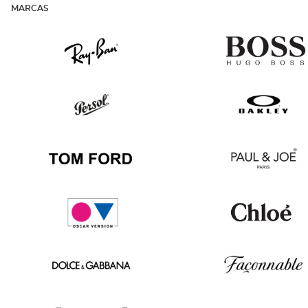
MARCAS
Ray
Hugo
Ban
Boss
Persol
Oakley
Tom
Paul
Ford
&
Joe
Oscar
Chloé
version