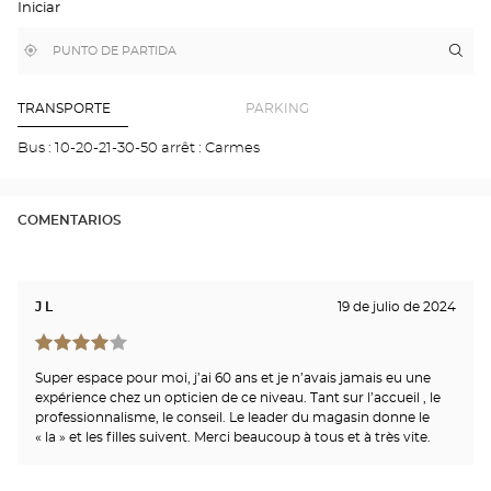
Iniciar
EL
MAPA
DE
,
Cerca
Itin
a
GOOGLE
encontrar
de
la
una
mi
tie
tienda
ubicación
Optical
Opt
TRANSPORTE
PARKING
Center
AUR
Opti
Bus : 10-20-21-30-50 arrêt : Carmes
Cen
COMENTARIOS
J L
19 de julio de 2024
Super espace pour moi, j’ai 60 ans et je n’avais jamais eu une
expérience chez un opticien de ce niveau. Tant sur l’accueil , le
professionnalisme, le conseil. Le leader du magasin donne le
« la » et les filles suivent. Merci beaucoup à tous et à très vite.