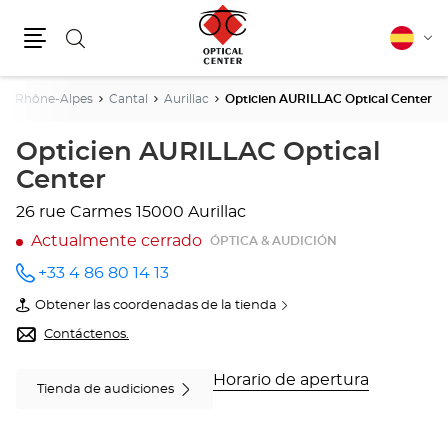
Buscar
Español
Cam
Menú
idio
ne-Rhône-Alpes
Cantal
Aurillac
Opticien AURILLAC Optical Center
Opticien AURILLAC Optical
Center
26 rue Carmes
15000 Aurillac
Actualmente cerrado
ÓPTICA & AUDICIÓN
+33 4 86 80 14 13
número
de
Obtener las coordenadas de la tienda
teléfono
de
Opticien
Contáctenos.
AURILLAC
Optical
Center
Horario de apertura
Tienda de audiciones