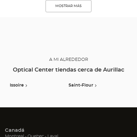
MOSTRAR MÁS
A MI ALREDEDOR
Optical Center tiendas cerca de Aurillac
Issoire
Saint-Flour
Canadá
(Abrir
(Abrir
(Abrir
Montreal
Quebec
Laval