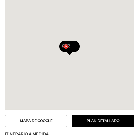
MAPA DE GOOGLE
PLAN DETALLADO
VER
VER
EL
LA
PLAN
RUTA
DETALLADO
ITINERARIO A MEDIDA
EN