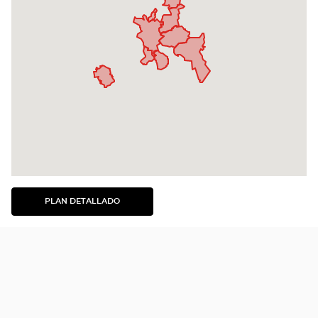
PLAN DETALLADO
VER
EL
PLAN
DETALLADO