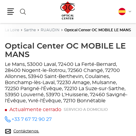
Buscar
Español
Cam
Menú
idio
De La Loire
Sarthe
RUAUDIN
Optical Center OC MOBILE LE MANS
Optical Center OC MOBILE LE
MANS
Le Mans, 53000 Laval, 72400 La Ferté-Bernard,
28400 Nogent-le-Rotrou, 72560 Changé, 72700
Allonnes, 53940 Saint-Berthevin, Coulaines,
Bonchamp-lès-Laval, 72230 Arnage, Mulsanne,
72250 Parigné-l'Évêque, 72210 La Suze-sur-Sarthe,
53950 Louverné, 53970 L'Huisserie, 72460 Savigné-
l'Évêque, Yvré-l'Évêque, 72110 Bonnétable
Actualmente cerrado
SERVICIO A DOMICILIO
+33 7 67 72 90 27
número
de
teléfono
Contáctenos.