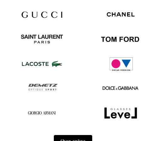
Gucci
Chanel
Saint
Tom
Laurent
Ford
Lacoste
Oscar
version
Demetz
Dolce
&
Gabbana
Georgio
Level
Armani