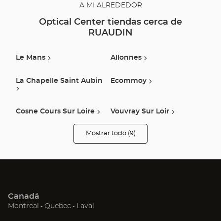
A MI ALREDEDOR
Optical Center tiendas cerca de
RUAUDIN
Le Mans
Allonnes
La Chapelle Saint Aubin
Ecommoy
Cosne Cours Sur Loire
Vouvray Sur Loir
Mostrar todo (9)
La Fleche
La Ferte Bernard
tiendas
Optical
Center
Opticien
Sable Sur Sarthe
Canadá
(Abrir
(Abrir
(Abrir
Montreal
Quebec
Laval
en
en
en