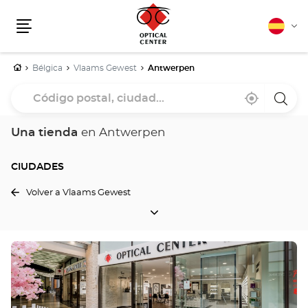
Español
Cam
Menú
idio
Inicio
Bélgica
Vlaams Gewest
Antwerpen
Código
Cerca
,
una
postal,
de
encontrar
tiend
mi
una
Optica
ciudad...
ubicación
tienda
Cente
Una tienda
en Antwerpen
Optical
Center
CIUDADES
Volver a Vlaams Gewest
CIUDADES
Pulse
ENTER
para
obtener