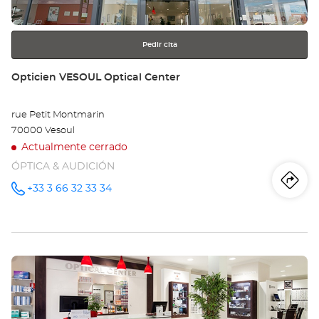
más
información
Pedir cita
Tienda:
Opticien VESOUL Optical Center
rue Petit Montmarin
70000 Vesoul
Actualmente cerrado
ÓPTICA & AUDICIÓN
Iti
a
+33 3 66 32 33 34
número
de
teléfono
la
tie
Pulse
Op
ENTER
VE
para
obtener