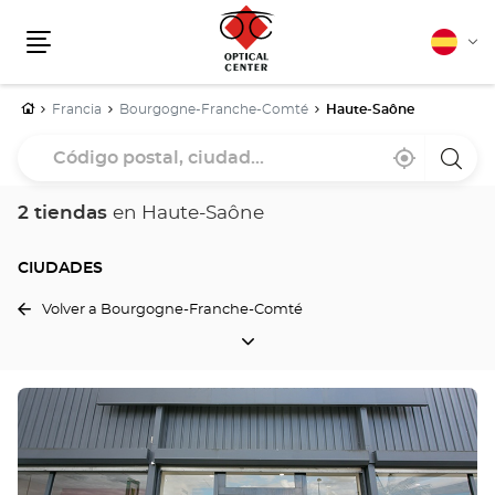
Español
Cam
Menú
idio
Inicio
Francia
Bourgogne-Franche-Comté
Haute-Saône
Código
Cerca
,
una
postal,
de
encontrar
tiend
mi
una
Optica
ciudad...
ubicación
tienda
Cente
2 tiendas
en Haute-Saône
Optical
Center
CIUDADES
Volver a Bourgogne-Franche-Comté
CIUDADES
Pulse
ENTER
para
obtener