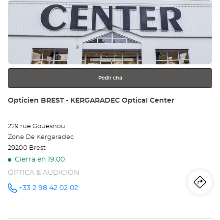
Pulse
Op
ENTER
FO
para
obtener
Opt
más
información
Ce
Pedir cita
Tienda:
Opticien BREST - KERGARADEC Optical Center
229 rue Gouesnou
Zone De Kergaradec
29200 Brest
Cierra en 19:00
ÓPTICA & AUDICIÓN
Iti
a
+33 2 98 42 02 02
número
de
teléfono
la