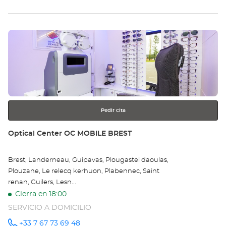
Pulse
ENTER
para
obtener
más
información
Pedir cita
Tienda:
Optical Center OC MOBILE BREST
Brest, Landerneau, Guipavas, Plougastel daoulas,
Plouzane, Le relecq kerhuon, Plabennec, Saint
renan, Guilers, Lesn...
Cierra en 18:00
SERVICIO A DOMICILIO
+33 7 67 73 69 48