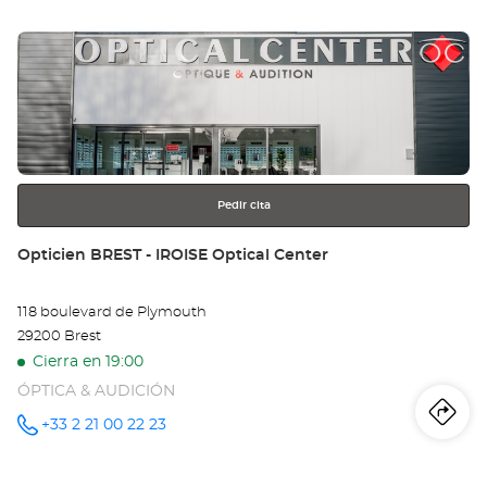
tie
Pulse
Op
ENTER
BR
para
obtener
-
más
información
KE
Opt
Pedir cita
Ce
Tienda:
Opticien BREST - IROISE Optical Center
118 boulevard de Plymouth
29200 Brest
Cierra en 19:00
ÓPTICA & AUDICIÓN
Iti
a
+33 2 21 00 22 23
número
de
teléfono
la