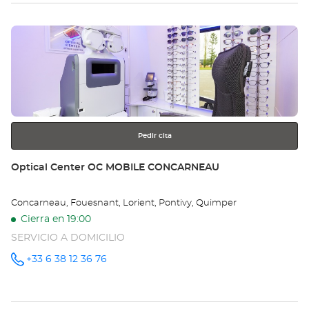
tie
Pulse
Op
ENTER
BR
para
obtener
-
más
información
IR
Opt
Pedir cita
Ce
Tienda:
Optical Center OC MOBILE CONCARNEAU
Concarneau, Fouesnant, Lorient, Pontivy, Quimper
Cierra en 19:00
SERVICIO A DOMICILIO
+33 6 38 12 36 76
número
de
teléfono