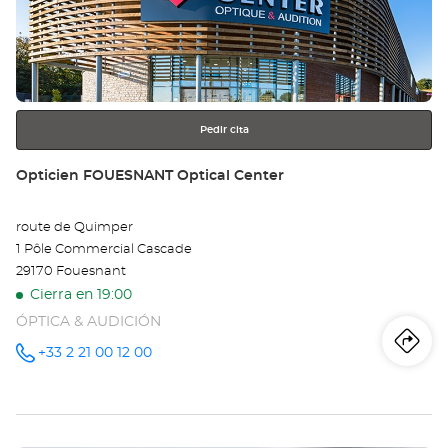
ENTER
CO
para
obtener
Opt
más
información
Ce
Pedir cita
Tienda:
Opticien FOUESNANT Optical Center
route de Quimper
1 Pôle Commercial Cascade
29170 Fouesnant
Cierra en 19:00
ÓPTICA & AUDICIÓN
Iti
a
+33 2 21 00 12 00
número
de
teléfono
la
tie