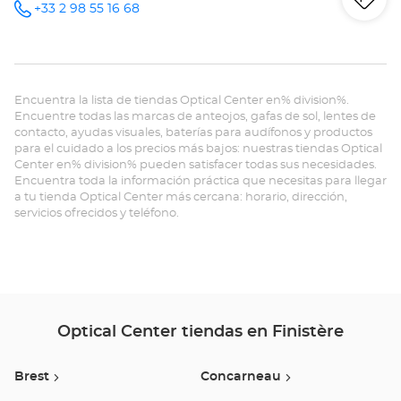
Iti
a
+33 2 98 55 16 68
número
de
teléfono
la
tie
Encuentra la lista de tiendas Optical Center en% division%.
Op
Encuentre todas las marcas de anteojos, gafas de sol, lentes de
contacto, ayudas visuales, baterías para audífonos y productos
QU
para el cuidado a los precios más bajos: nuestras tiendas Optical
Center en% division% pueden satisfacer todas sus necesidades.
Opt
Encuentra toda la información práctica que necesitas para llegar
a tu tienda Optical Center más cercana: horario, dirección,
Ce
servicios ofrecidos y teléfono.
Optical Center tiendas en Finistère
Brest
Concarneau