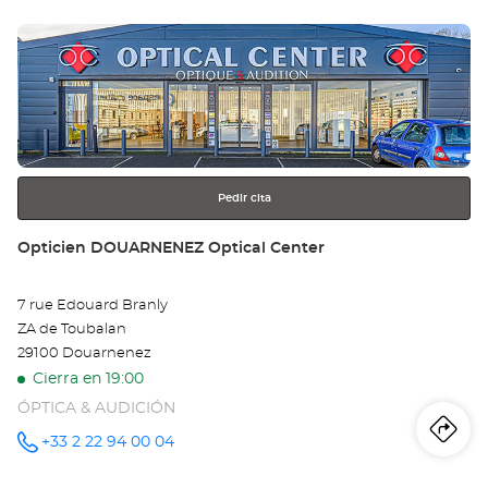
Pulse
ENTER
para
obtener
más
información
Pedir cita
Tienda:
Opticien DOUARNENEZ Optical Center
7 rue Edouard Branly
ZA de Toubalan
29100 Douarnenez
Cierra en 19:00
ÓPTICA & AUDICIÓN
Iti
a
+33 2 22 94 00 04
número
de
teléfono
la