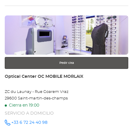
tie
Pulse
Op
ENTER
DO
para
obtener
Opt
más
información
Ce
Pedir cita
Tienda:
Optical Center OC MOBILE MORLAIX
ZC du Launay - Rue Goarem Vraz
29600 Saint-martin-des-champs
Cierra en 19:00
SERVICIO A DOMICILIO
+33 6 72 24 40 98
número
de
teléfono