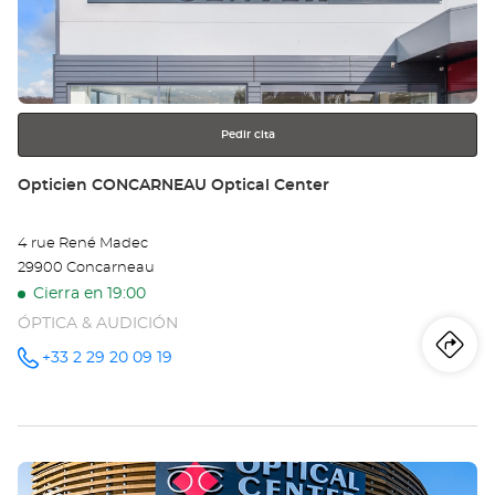
MO
para
obtener
SA
más
información
MA
DE
Pedir cita
CH
Tienda:
Opticien CONCARNEAU Optical Center
Opt
4 rue René Madec
Ce
29900 Concarneau
Cierra en 19:00
ÓPTICA & AUDICIÓN
Iti
a
+33 2 29 20 09 19
número
de
teléfono
la
tie
Pulse
Op