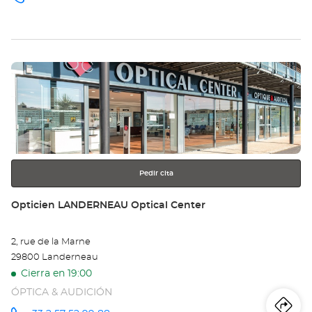
número
de
teléfono
Pulse
ENTER
para
obtener
más
información
Pedir cita
Tienda:
Opticien LANDERNEAU Optical Center
2, rue de la Marne
29800 Landerneau
Cierra en 19:00
ÓPTICA & AUDICIÓN