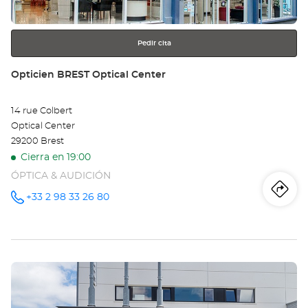
más
información
Pedir cita
Tienda:
Opticien BREST Optical Center
14 rue Colbert
Optical Center
29200 Brest
Cierra en 19:00
ÓPTICA & AUDICIÓN
Iti
a
+33 2 98 33 26 80
número
de
teléfono
la
tie
Pulse
Op
ENTER
BR
para