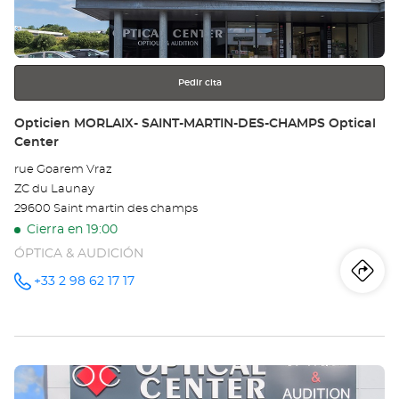
obtener
Opt
más
información
Ce
Pedir cita
Tienda:
Opticien MORLAIX- SAINT-MARTIN-DES-CHAMPS Optical
Center
rue Goarem Vraz
ZC du Launay
29600 Saint martin des champs
Cierra en 19:00
ÓPTICA & AUDICIÓN
Iti
a
+33 2 98 62 17 17
número
de
teléfono
la
tie
Pulse
Op
ENTER