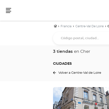
Menú
Inicio
Francia
Centre-Val De Loire
Código
postal,
ciudad...
3 tiendas
en Cher
CIUDADES
Volver a Centre-Val de Loire
Pulse
ENTER
para
obtener