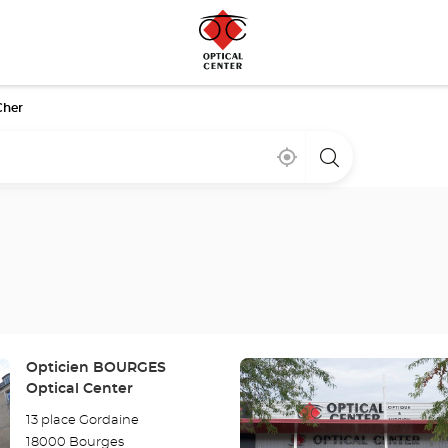
Cher
Cerca
,
una
de
encontrar
tienda
mi
una
Optical
ubicación
tienda
Center
Optical
Center
Pulse
Tienda:
Opticien BOURGES
ENTER
Optical Center
para
13 place Gordaine
obtener
18000 Bourges