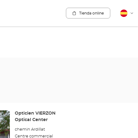
Tienda online
Español
Cam
idio
Tienda:
Opticien VIERZON
Optical Center
chemin Ardillat
Centre commercial