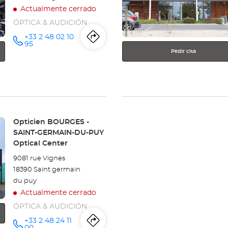
más
Actualmente cerrado
información
ÓPTICA & AUDICIÓN
+33 2 48 02 10
Itinerario
a
número
95
de
Pedir cita
teléfono
la
tienda
Opticien
BOURGES
Tienda:
Opticien BOURGES -
SAINT-GERMAIN-DU-PUY
Optical
Optical Center
Center
9081 rue Vignes
18390 Saint germain
du puy
Actualmente cerrado
ÓPTICA & AUDICIÓN
+33 2 48 24 11
número
00