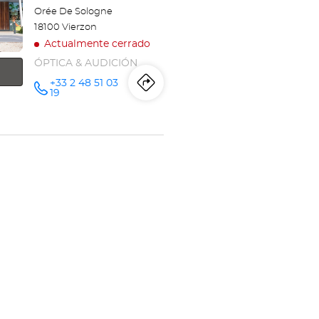
Orée De Sologne
18100 Vierzon
Actualmente cerrado
ÓPTICA & AUDICIÓN
+33 2 48 51 03
Itinerario
a
número
19
de
teléfono
la
tienda
Opticien
VIERZON
Optical
Center