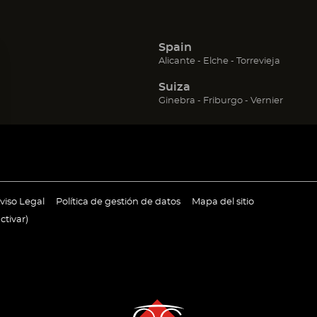
Spain
(Abrir
(Abrir
(Abrir
Alicante
Elche
Torrevieja
en
en
en
Suiza
una
una
una
nueva
nueva
nueva
(Abrir
(Abrir
(Abrir
Ginebra
Friburgo
Vernier
ventana)
ventana)
ventana
en
en
en
una
una
una
nueva
nueva
nueva
ventana)
ventana)
ventan
ir
(Abrir
(Abrir
viso Legal
Política de gestión de datos
Mapa del sitio
en
en
ctivar
)
una
una
va
nueva
nueva
tana)
ventana)
ventana)