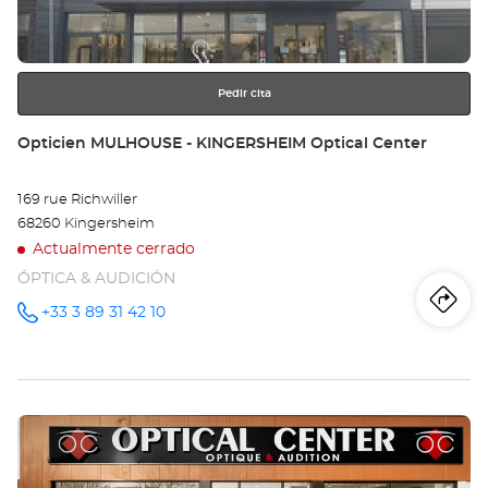
obtener
Opt
más
información
Ce
Pedir cita
Tienda:
Opticien MULHOUSE - KINGERSHEIM Optical Center
169 rue Richwiller
68260 Kingersheim
Actualmente cerrado
ÓPTICA & AUDICIÓN
Iti
a
+33 3 89 31 42 10
número
de
teléfono
la
tie
Pulse
Op
ENTER
MU
para