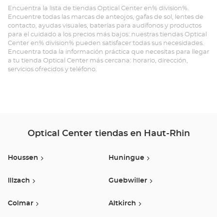
Encuentra la lista de tiendas Optical Center en% division%.
Op
Encuentre todas las marcas de anteojos, gafas de sol, lentes de
contacto, ayudas visuales, baterías para audífonos y productos
GU
para el cuidado a los precios más bajos: nuestras tiendas Optical
Center en% division% pueden satisfacer todas sus necesidades.
Opt
Encuentra toda la información práctica que necesitas para llegar
a tu tienda Optical Center más cercana: horario, dirección,
Ce
servicios ofrecidos y teléfono.
Optical Center tiendas en Haut-Rhin
Houssen
Huningue
Illzach
Guebwiller
Colmar
Altkirch