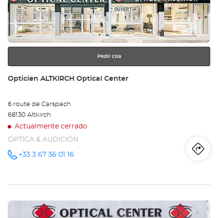
MO
para
obtener
LE-
más
información
BA
Opt
Pedir cita
Ce
Tienda:
Opticien ALTKIRCH Optical Center
6 route de Carspach
68130 Altkirch
Actualmente cerrado
ÓPTICA & AUDICIÓN
Iti
a
+33 3 67 36 01 16
número
de
teléfono
la
tie
Pulse
Op
ENTER