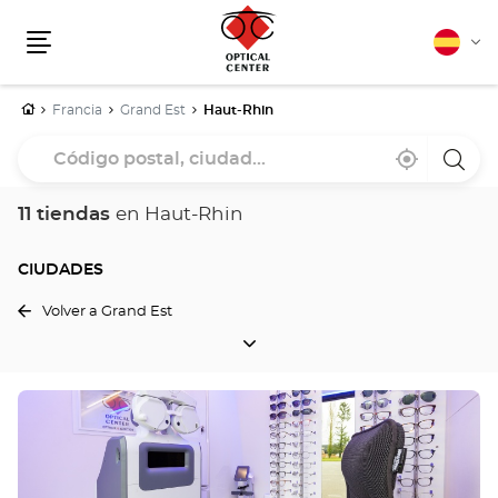
Español
Cam
Menú
idio
Inicio
Francia
Grand Est
Haut-Rhin
Código
Cerca
,
una
postal,
de
encontrar
tiend
mi
una
Optica
ciudad...
ubicación
tienda
Cente
11 tiendas
en Haut-Rhin
Optical
Center
CIUDADES
Volver a Grand Est
CIUDADES
Pulse
ENTER
para
obtener