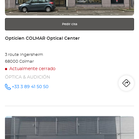
-
más
información
Opt
Ce
Pedir cita
Tienda:
Opticien COLMAR Optical Center
3 route Ingersheim
68000 Colmar
Actualmente cerrado
ÓPTICA & AUDICIÓN
Iti
a
+33 3 89 41 50 50
número
de
teléfono
la
tie
Pulse
Op
ENTER
CO
para