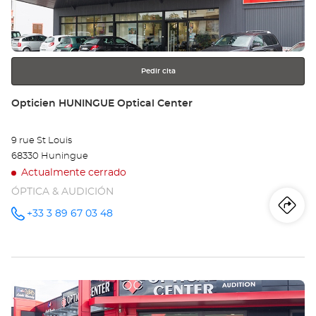
obtener
Opt
más
información
Ce
Pedir cita
Tienda:
Opticien HUNINGUE Optical Center
9 rue St Louis
68330 Huningue
Actualmente cerrado
ÓPTICA & AUDICIÓN
Iti
a
+33 3 89 67 03 48
número
de
teléfono
la
tie
Pulse
Op
ENTER