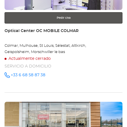
más
información
Pedir cita
Tienda:
Optical Center OC MOBILE COLMAR
Colmar, Mulhouse, St Louis, Sélestat, Altkirch,
Geispolsheim, Morschwiller le bas
Actualmente cerrado
SERVICIO A DOMICILIO
+33 6 68 58 87 38
número
de
teléfono
Pulse
ENTER
para
obtener