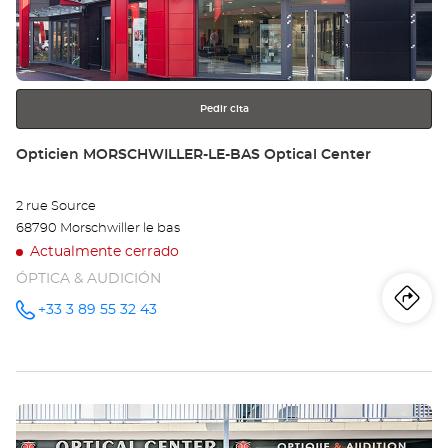
HU
para
obtener
Opt
más
información
Ce
Pedir cita
Tienda:
Opticien MORSCHWILLER-LE-BAS Optical Center
2 rue Source
68790 Morschwiller le bas
Actualmente cerrado
ÓPTICA & AUDICIÓN
Iti
a
+33 3 89 55 32 43
número
de
teléfono
la
tie
Pulse
Op
ENTER