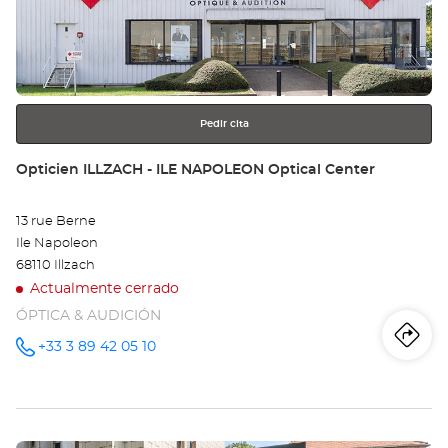
AL
para
obtener
Opt
más
información
Ce
Pedir cita
Tienda:
Opticien ILLZACH - ILE NAPOLEON Optical Center
13 rue Berne
Ile Napoleon
68110 Illzach
Actualmente cerrado
ÓPTICA & AUDICIÓN
Iti
a
+33 3 89 42 05 10
número
de
teléfono
la
tie