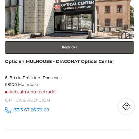
Pulse
Op
ENTER
IL
para
obtener
-
más
información
ILE
NA
Pedir cita
Opt
Tienda:
Opticien MULHOUSE - DIACONAT Optical Center
Ce
6, Bd du Président Roosevelt
68100 Mulhouse
Actualmente cerrado
ÓPTICA & AUDICIÓN
Iti
a
+33 3 67 26 79 09
número
de
teléfono
la
tie