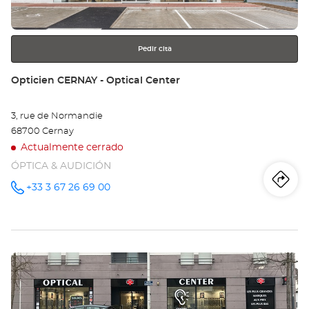
más
información
Pedir cita
Tienda:
Opticien CERNAY - Optical Center
3, rue de Normandie
68700 Cernay
Actualmente cerrado
ÓPTICA & AUDICIÓN
Iti
a
+33 3 67 26 69 00
número
de
teléfono
la
tie
Pulse
Op
ENTER
CE
para
obtener