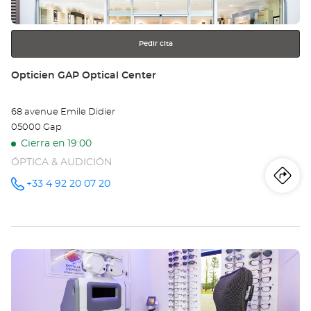
más
información
Pedir cita
Tienda:
Opticien GAP Optical Center
68 avenue Emile Didier
05000 Gap
Cierra en 19:00
ÓPTICA & AUDICIÓN
Iti
a
+33 4 92 20 07 20
número
de
teléfono
la
tie
Pulse
Op
ENTER
GA
para
obtener