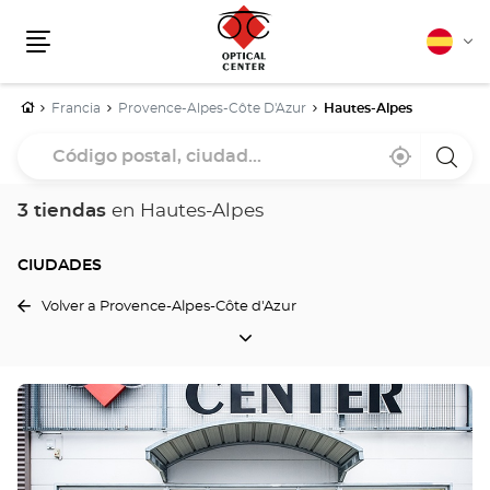
Español
Cam
Menú
idio
Inicio
Francia
Provence-Alpes-Côte D'Azur
Hautes-Alpes
Código
Cerca
,
una
postal,
de
encontrar
tiend
mi
una
Optica
ciudad...
ubicación
tienda
Cente
3 tiendas
en Hautes-Alpes
Optical
Center
CIUDADES
Volver a Provence-Alpes-Côte d'Azur
CIUDADES
Pulse
ENTER
para
obtener