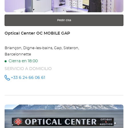
Opt
más
información
Ce
Pedir cita
Tienda:
Optical Center OC MOBILE GAP
Briançon, Digne-les-bains, Gap, Sisteron,
Barcelonnette
Cierra en 18:00
SERVICIO A DOMICILIO
+33 6 24 66 06 61
número
de
teléfono
Pulse
ENTER
para
obtener