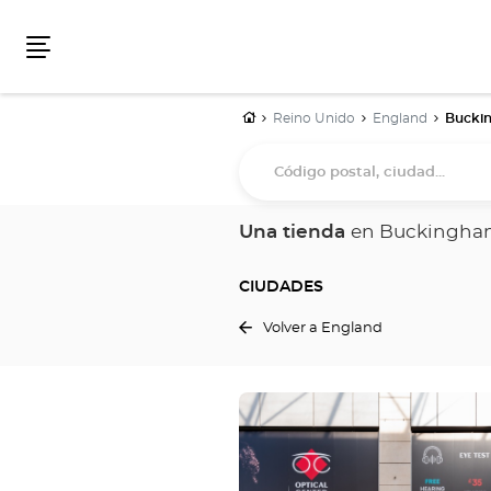
Menú
Inicio
Reino Unido
England
Bucki
Código
postal,
ciudad...
Una tienda
en Buckingha
CIUDADES
Volver a England
Pulse
ENTER
para
obtener