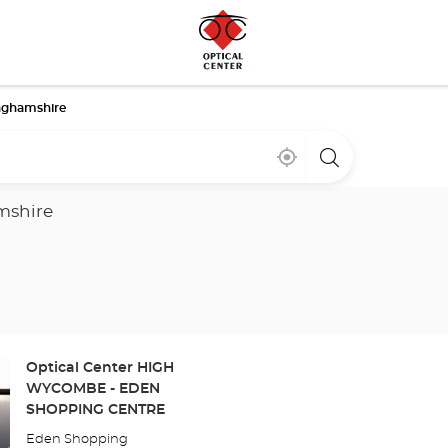
nghamshire
Cerca
,
una
de
encontrar
tienda
mi
una
Optical
ubicación
tienda
Center
mshire
Optical
Center
Tienda:
Optical Center HIGH
WYCOMBE - EDEN
SHOPPING CENTRE
Eden Shopping