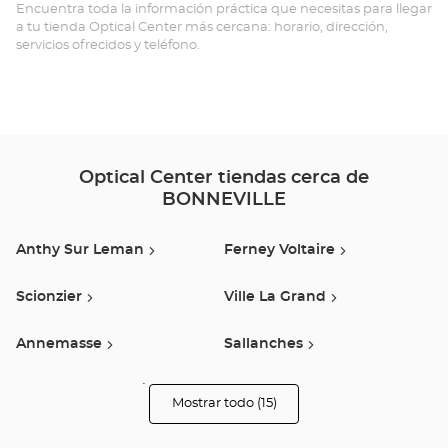
Opt
Encuentra toda la información práctica que necesitas para llegar
a tu tienda Optical Center más cercana: horario, dirección,
Ce
servicios ofrecidos y teléfono.
Optical Center tiendas cerca de
BONNEVILLE
Anthy Sur Leman
Ferney Voltaire
Scionzier
Ville La Grand
Annemasse
Sallanches
Genève Jonction/plainpala
Geneve
Mostrar todo (15)
tiendas
Optical
Center
Opticien