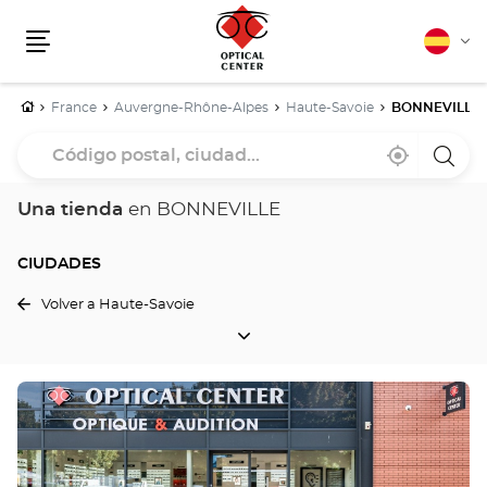
Español
Cam
Menú
idio
Inicio
France
Auvergne-Rhône-Alpes
Haute-Savoie
BONNEVILLE
Código
Cerca
,
una
postal,
de
encontrar
tiend
mi
una
Optica
ciudad...
ubicación
tienda
Cente
Una tienda
en BONNEVILLE
Optical
Center
CIUDADES
Volver a Haute-Savoie
CIUDADES
Pulse
ENTER
para
obtener