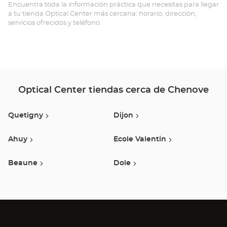
Opt
Encuentra toda la información práctica que necesitas para llegar
a tu tienda Optical Center más cercana: horario, dirección,
Ce
servicios ofrecidos y teléfono.
Optical Center tiendas cerca de Chenove
Quetigny
Dijon
Ahuy
Ecole Valentin
Beaune
Dole