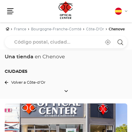
Español
Cam
Menú
idio
Inicio
France
Bourgogne-Franche-Comté
Côte-D'Or
Chenove
Código
Cerca
,
una
postal,
de
encontrar
tiend
mi
una
Optica
ciudad...
ubicación
tienda
Cente
Una tienda
en Chenove
Optical
Center
CIUDADES
Volver a Côte-d'Or
CIUDADES
Pulse
ENTER
para
obtener