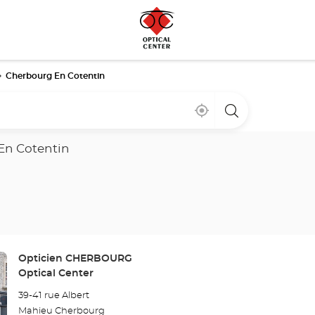
Cherbourg En Cotentin
Cerca
,
una
de
encontrar
tienda
mi
una
Optical
ubicación
tienda
Center
En Cotentin
Optical
Center
Tienda:
Opticien CHERBOURG
Optical Center
39-41 rue Albert
Mahieu Cherbourg