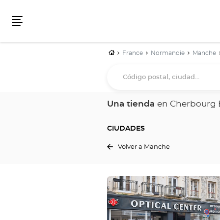
Menú
Inicio
France
Normandie
Manche
Código
postal,
ciudad...
Una tienda
en Cherbourg 
CIUDADES
Volver a Manche
Pulse
ENTER
para
obtener