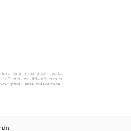
de sol, lentes de contacto, ayudas
ptical Center en% division% pueden
ienda Optical Center más cercana:
ntin