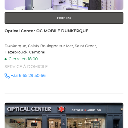
más
información
Pedir cita
Tienda:
Optical Center OC MOBILE DUNKERQUE
Dunkerque, Calais, Boulogne sur Mer, Saint Omer,
Hazebrouck, Cambrai
Cierra en 18:00
SERVICE À DOMICILE
+33 6 65 29 50 66
número
de
teléfono
Pulse
ENTER
para
obtener