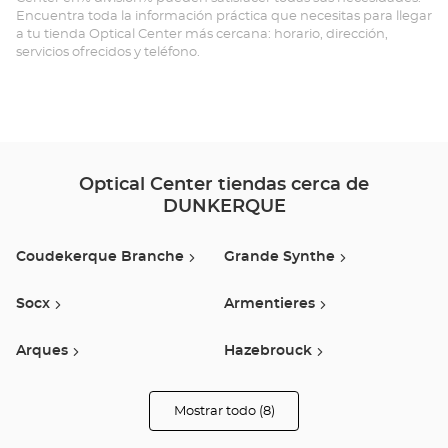
Opt
Encuentra toda la información práctica que necesitas para llegar
a tu tienda Optical Center más cercana: horario, dirección,
Ce
servicios ofrecidos y teléfono.
Optical Center tiendas cerca de
DUNKERQUE
Coudekerque Branche
Grande Synthe
Socx
Armentieres
Arques
Hazebrouck
Coquelles
Bailleul
Mostrar todo (8)
tiendas
Optical
Center