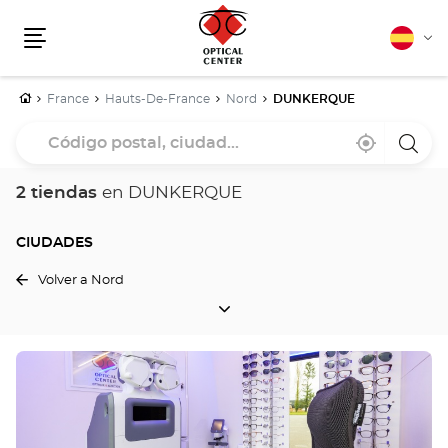
Español
Cam
Menú
idio
Inicio
France
Hauts-De-France
Nord
DUNKERQUE
Código
Cerca
,
una
postal,
de
encontrar
tiend
mi
una
Optica
ciudad...
ubicación
tienda
Cente
2 tiendas
en DUNKERQUE
Optical
Center
CIUDADES
Volver a Nord
CIUDADES
Pulse
ENTER
para
obtener