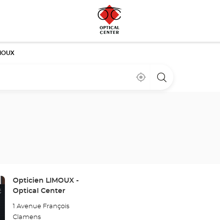
MOUX
Cerca
,
una
de
encontrar
tienda
mi
una
Optical
ubicación
tienda
Center
Optical
Center
Tienda:
Opticien LIMOUX -
Optical Center
1 Avenue François
Clamens