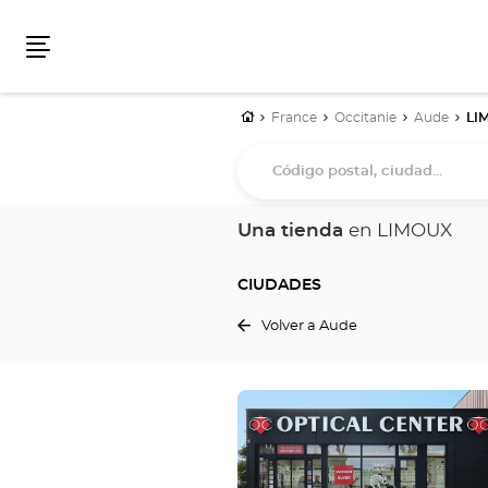
Menú
Inicio
France
Occitanie
Aude
LI
Código
postal,
ciudad...
Una tienda
en LIMOUX
CIUDADES
Volver a Aude
Pulse
ENTER
para
obtener