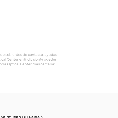
de sol, lentes de contacto, ayudas
ptical Center en% division% pueden
ienda Optical Center más cercana:
Saint Jean Du Falga