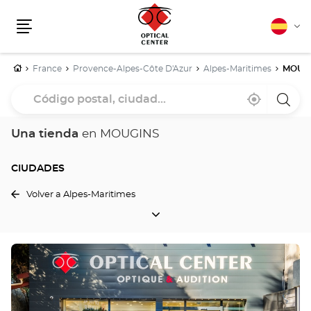
Español
Cam
Menú
idio
Inicio
France
Provence-Alpes-Côte D'Azur
Alpes-Maritimes
MOUG
Código
Cerca
,
una
postal,
de
encontrar
tiend
mi
una
Optica
ciudad...
ubicación
tienda
Cente
Una tienda
en MOUGINS
Optical
Center
CIUDADES
Volver a Alpes-Maritimes
CIUDADES
Pulse
ENTER
para
obtener