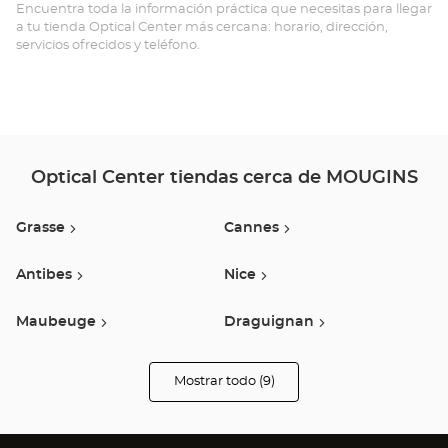
Opt
Encuentra toda la información práctica que necesitas para llegar
a tu tienda Optical Center más cercana: horario, dirección,
Ce
servicios ofrecidos y teléfono.
Optical Center tiendas cerca de MOUGINS
Grasse
Cannes
Antibes
Nice
Maubeuge
Draguignan
Puget Sur Argens
Gap
Mostrar todo (9)
tiendas
Optical
Center
Sainte-Maxime
Opticien