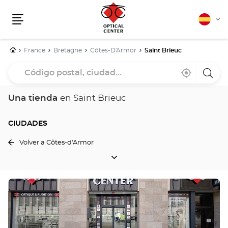
Español
Cam
Menú
idio
Inicio
France
Bretagne
Côtes-D'Armor
Saint Brieuc
Código
Cerca
,
una
postal,
de
encontrar
tiend
mi
una
Optica
ciudad...
ubicación
tienda
Cente
Una tienda
en Saint Brieuc
Optical
Center
CIUDADES
Volver a Côtes-d'Armor
CIUDADES
Pulse
ENTER
para
obtener