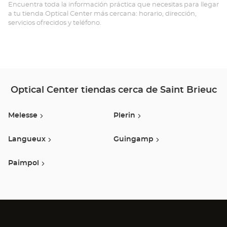
BR
Encuentra toda la información práctica que necesitas para llegar
a tu tienda Optical Center más cercana: horario, dirección,
-
servicios ofrecidos y teléfono.
CE
VI
Opt
Ce
Optical Center tiendas cerca de Saint Brieuc
Melesse
Plerin
Langueux
Guingamp
Paimpol