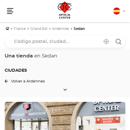
Español
Cam
Menú
idio
Inicio
France
Grand Est
Ardennes
Sedan
Código
Cerca
,
una
postal,
de
encontrar
tiend
mi
una
Optica
ciudad...
ubicación
tienda
Cente
Una tienda
en Sedan
Optical
Center
CIUDADES
Volver a Ardennes
CIUDADES
Pulse
ENTER
para
obtener