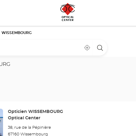
WISSEMBOURG
Cerca
,
una
de
encontrar
tienda
mi
una
Optical
ubicación
tienda
Center
URG
Optical
Center
Tienda:
Opticien WISSEMBOURG
Optical Center
38, rue de la Pépinière
67160 Wissembourg