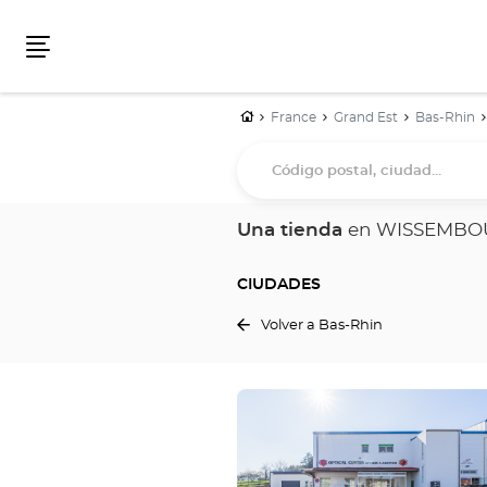
Menú
Inicio
France
Grand Est
Bas-Rhin
Código
postal,
ciudad...
Una tienda
en WISSEMBO
CIUDADES
Volver a Bas-Rhin
Pulse
ENTER
para
obtener