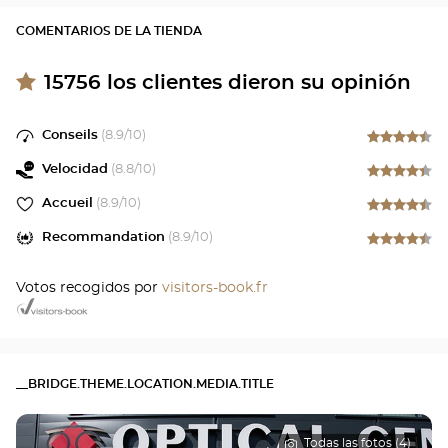
COMENTARIOS DE LA TIENDA
15756
los clientes dieron su opinión
Conseils
(
8.9
/10)
Velocidad
(
8.8
/10)
Accueil
(
8.9
/10)
Recommandation
(
8.9
/10)
Votos recogidos por
visitors-book.fr
__BRIDGE.THEME.LOCATION.MEDIA.TITLE
Todas las fotos (4)