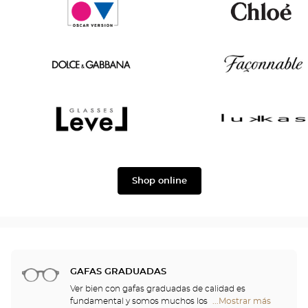
Tom
Paul
Ford
&
Joe
Oscar
Chloé
version
Dolce
Façonnable
&
Gabbana
Level
Lukkas
Shop online
GAFAS GRADUADAS
Ver bien con gafas graduadas de calidad es
fundamental y somos muchos los que
...Mostrar más
tiendas