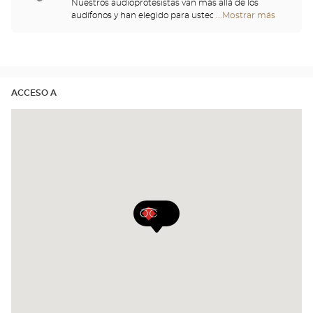
Nuestros audioprotesistas van más allá de los
audífonos y han elegido para usted un gran
...Mostrar más
tiendas
repertorio de cascos, telemandos, teléfonos,
Optical
despertadores, cargadores y otros accesorios para
Center
mejorar de forma significativa su comodidad a lo
Opticien
largo del día.
ACCESO A