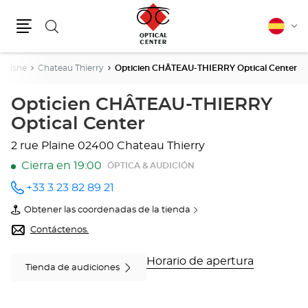
Buscar
Español
Cam
Menú
idio
Aisne
Chateau Thierry
Opticien CHÂTEAU-THIERRY Optical Center
Opticien CHÂTEAU-THIERRY
Optical Center
2 rue Plaine
02400 Chateau Thierry
Cierra en 19:00
ÓPTICA & AUDICIÓN
+33 3 23 82 89 21
número
de
Obtener las coordenadas de la tienda
teléfono
de
Opticien
Contáctenos.
CHÂTEAU-
THIERRY
Optical
Horario de apertura
Tienda de audiciones
Center