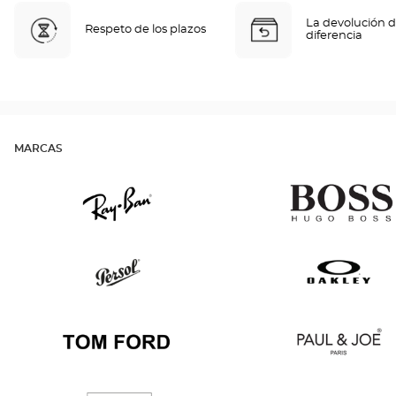
La devolución d
Respeto de los plazos
diferencia
MARCAS
Ray
Hugo
Ban
Boss
Persol
Oakley