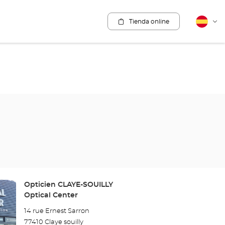
Tienda online
Español
Cam
idio
Tienda:
Opticien CLAYE-SOUILLY
Optical Center
14 rue Ernest Sarron
77410 Claye souilly