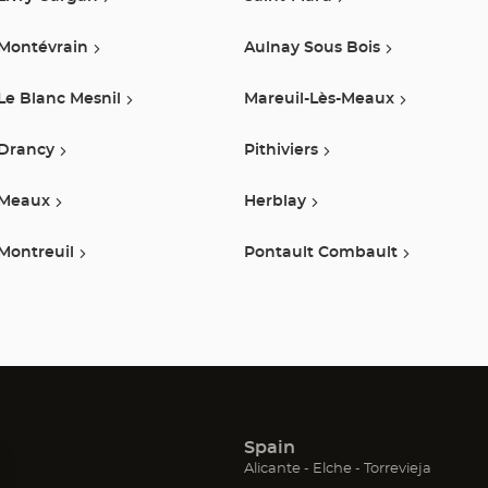
Montévrain
Aulnay Sous Bois
Le Blanc Mesnil
Mareuil-Lès-Meaux
Drancy
Pithiviers
Meaux
Herblay
Montreuil
Pontault Combault
Spain
(Abrir
(Abrir
(Abrir
Alicante
Elche
Torrevieja
en
en
en