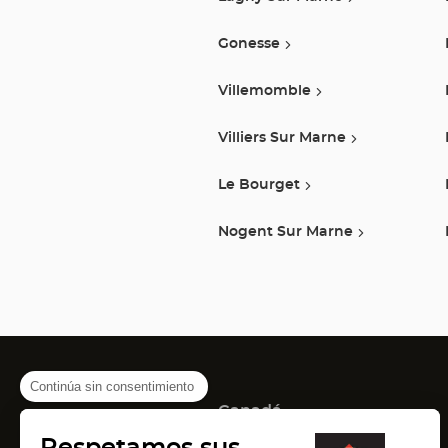
Gonesse
Villemomble
Villiers Sur Marne
Le Bourget
Nogent Sur Marne
Continúa sin consentimiento
Canadá
(Abrir
(Abrir
(Abrir
Montreal
Quebec
Laval
Respetamos sus
en
en
en