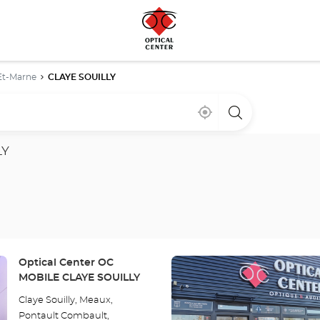
Et-Marne
CLAYE SOUILLY
Cerca
,
una
de
encontrar
tienda
mi
una
Optical
ubicación
tienda
Center
LY
Optical
Center
Pulse
Tienda:
Optical Center OC
ENTER
MOBILE CLAYE SOUILLY
para
Claye Souilly, Meaux,
obtener
Pontault Combault,