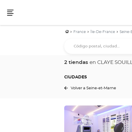
Menú
Inicio
France
Île-De-France
Seine-
Código
postal,
ciudad...
2 tiendas
en CLAYE SOUIL
CIUDADES
Volver a Seine-et-Marne
Pulse
ENTER
para
obtener