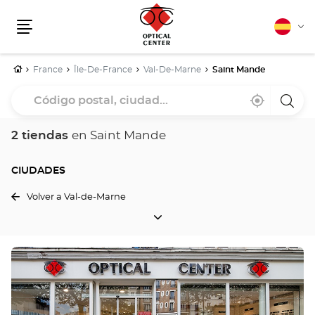
Español
Cam
Menú
idio
Inicio
France
Île-De-France
Val-De-Marne
Saint Mande
Código
Cerca
,
una
postal,
de
encontrar
tiend
mi
una
Optica
ciudad...
ubicación
tienda
Cente
2 tiendas
en Saint Mande
Optical
Center
CIUDADES
Volver a Val-de-Marne
CIUDADES
Pulse
ENTER
para
obtener