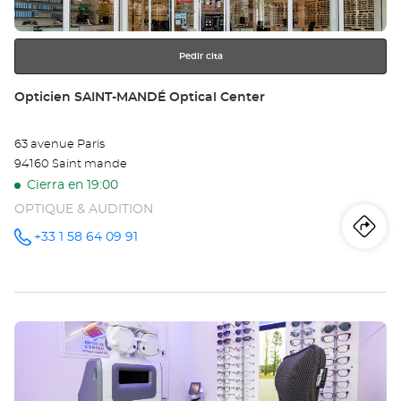
más
información
Pedir cita
Tienda:
Opticien SAINT-MANDÉ Optical Center
63 avenue Paris
94160 Saint mande
Cierra en 19:00
OPTIQUE & AUDITION
Iti
a
+33 1 58 64 09 91
número
de
teléfono
la
tie
Pulse
Op
ENTER
SA
para
obtener