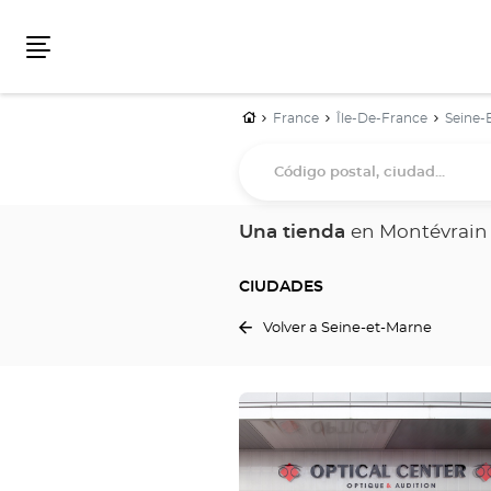
Menú
Inicio
France
Île-De-France
Seine-
Código
postal,
ciudad...
Una tienda
en Montévrain
CIUDADES
Volver a Seine-et-Marne
Pulse
ENTER
para
obtener