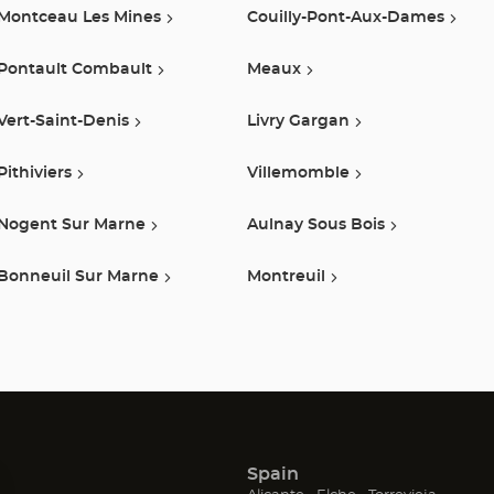
CHÊNE
Montceau Les Mines
Couilly-Pont-Aux-Dames
Optical
Pontault Combault
Meaux
Center
Vert-Saint-Denis
Livry Gargan
Pithiviers
Villemomble
Nogent Sur Marne
Aulnay Sous Bois
Bonneuil Sur Marne
Montreuil
Spain