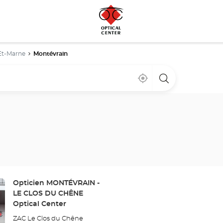
Et-Marne
Montévrain
Cerca
,
una
de
encontrar
tienda
mi
una
Optical
ubicación
tienda
Center
Optical
Center
Tienda:
Opticien MONTÉVRAIN -
LE CLOS DU CHÊNE
Optical Center
ZAC Le Clos du Chêne