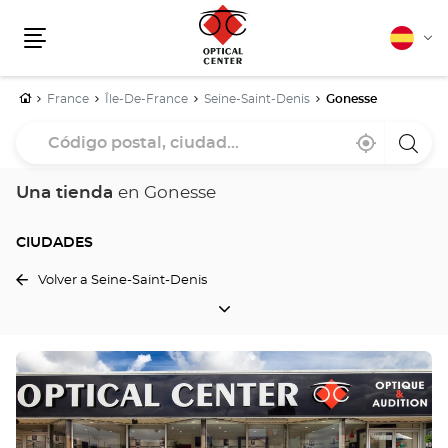
Español
Cam
Menú
idio
Inicio
France
Île-De-France
Seine-Saint-Denis
Gonesse
Código
Cerca
,
una
postal,
de
encontrar
tiend
mi
una
Optica
ciudad...
ubicación
tienda
Cente
Una tienda
en Gonesse
Optical
Center
CIUDADES
Volver a Seine-Saint-Denis
CIUDADES
Pulse
ENTER
para
obtener