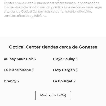
Center en% division% pueden satisfacer todas sus necesidades.
Opt
Encuentra toda la información práctica que necesitas para llegar
a tu tienda Optical Center más cercana: horario, dirección,
Ce
servicios ofrecidos y teléfono.
Optical Center tiendas cerca de Gonesse
Aulnay Sous Bois
Claye Souilly
Le Blanc Mesnil
Livry Gargan
Drancy
Le Bourget
Noisy Le Sec
Le Raincy
Mostrar todo (24)
tiendas
Optical
Center
Herblay
Villemomble
Opticien