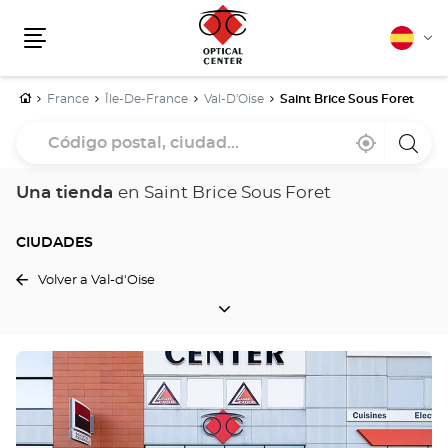
Español
Cam
Menú
idio
Inicio
France
Île-De-France
Val-D'Oise
Saint Brice Sous Foret
Código
Cerca
,
una
postal,
de
encontrar
tiend
mi
una
Optica
ciudad...
ubicación
tienda
Cente
Una tienda
en Saint Brice Sous Foret
Optical
Center
CIUDADES
Volver a Val-d'Oise
CIUDADES
Pulse
ENTER
para
obtener