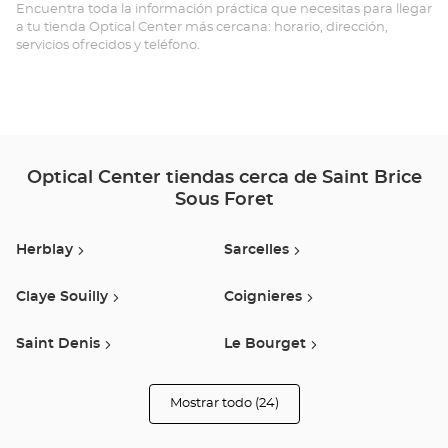
BR
Encuentra toda la información práctica que necesitas para llegar
a tu tienda Optical Center más cercana: horario, dirección,
SO
servicios ofrecidos y teléfono.
FO
Opt
Ce
Optical Center tiendas cerca de Saint Brice
Sous Foret
Herblay
Sarcelles
Claye Souilly
Coignieres
Saint Denis
Le Bourget
Franconville
Le Blanc Mesnil
Mostrar todo (24)
tiendas
Optical
Center
Asnières Sur Seine
Drancy
Opticien