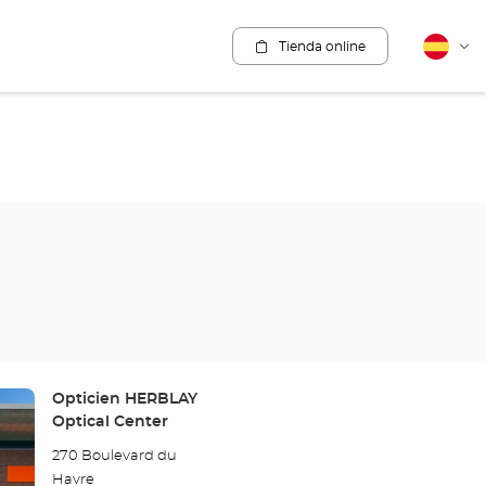
Tienda online
Español
Cam
idio
Tienda:
Opticien HERBLAY
Optical Center
270 Boulevard du
Havre