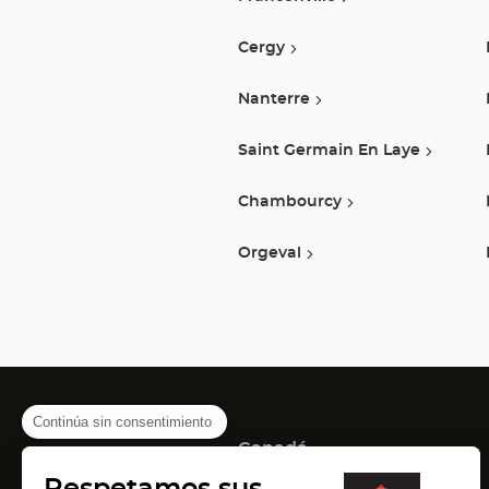
Cergy
Nanterre
Saint Germain En Laye
Chambourcy
Orgeval
Continúa sin consentimiento
Canadá
(Abrir
(Abrir
(Abrir
Montreal
Quebec
Laval
Respetamos sus
en
en
en