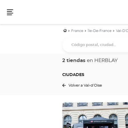
Menú
Inicio
France
Île-De-France
Val-D'O
Código
postal,
ciudad...
2 tiendas
en HERBLAY
CIUDADES
Volver a Val-d'Oise
Pulse
ENTER
para
obtener