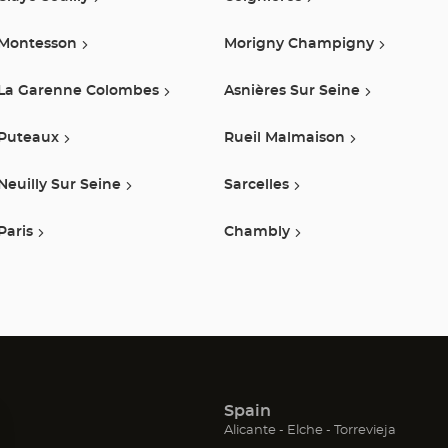
Montesson
Morigny Champigny
La Garenne Colombes
Asnières Sur Seine
Puteaux
Rueil Malmaison
Neuilly Sur Seine
Sarcelles
Paris
Chambly
Spain
(Abrir
(Abrir
(Abrir
Alicante
Elche
Torrevieja
en
en
en