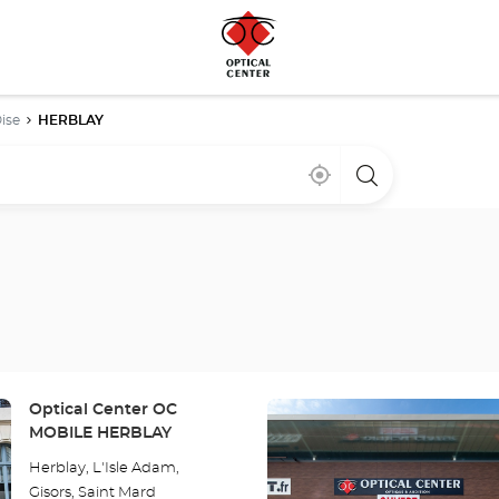
ise
HERBLAY
Cerca
,
una
de
encontrar
tienda
mi
una
Optical
ubicación
tienda
Center
Optical
Center
Pulse
Tienda:
Optical Center OC
ENTER
MOBILE HERBLAY
para
Herblay, L'Isle Adam,
obtener
Gisors, Saint Mard